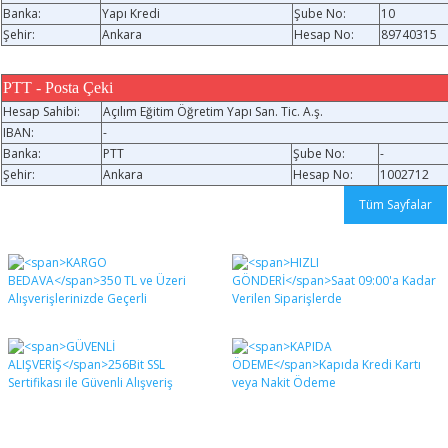
Banka:
Yapı Kredi
Şube No:
10
Şehir:
Ankara
Hesap No:
89740315
PTT - Posta Çeki
Hesap Sahibi:
Açılım Eğitim Öğretim Yapı San. Tic. A.ş.
IBAN:
-
Banka:
PTT
Şube No:
-
Şehir:
Ankara
Hesap No:
1002712
Tüm Sayfalar