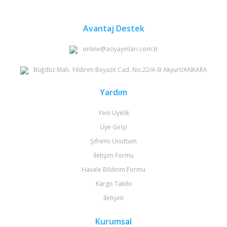
Avantaj Destek
online@aciyayinlari.com.tr
Büğdüz Mah. Yıldırım Beyazıt Cad. No:22/A-B Akyurt/ANKARA
Yardım
Yeni Üyelik
Üye Girişi
Şifremi Unuttum
İletişim Formu
Havale Bildirim Formu
Kargo Takibi
İletişim
Kurumsal