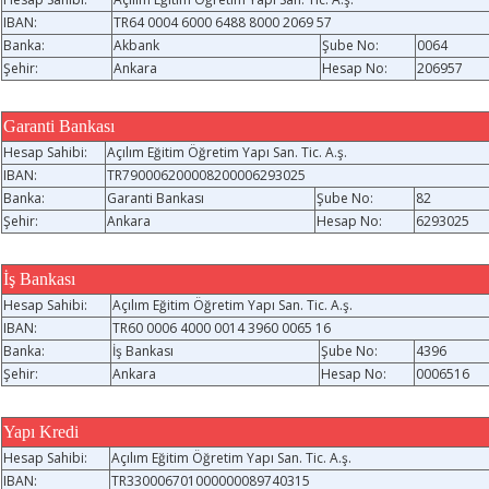
IBAN:
TR64 0004 6000 6488 8000 2069 57
Banka:
Akbank
Şube No:
0064
Şehir:
Ankara
Hesap No:
206957
Garanti Bankası
Hesap Sahibi:
Açılım Eğitim Öğretim Yapı San. Tic. A.ş.
IBAN:
TR790006200008200006293025
Banka:
Garanti Bankası
Şube No:
82
Şehir:
Ankara
Hesap No:
6293025
İş Bankası
Hesap Sahibi:
Açılım Eğitim Öğretim Yapı San. Tic. A.ş.
IBAN:
TR60 0006 4000 0014 3960 0065 16
Banka:
İş Bankası
Şube No:
4396
Şehir:
Ankara
Hesap No:
0006516
Yapı Kredi
Hesap Sahibi:
Açılım Eğitim Öğretim Yapı San. Tic. A.ş.
IBAN:
TR330006701000000089740315