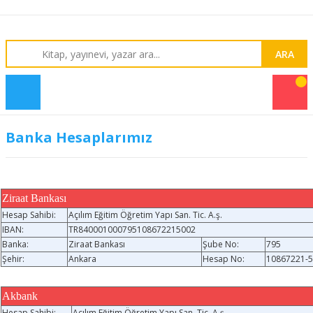
ARA
Banka Hesaplarımız
Ziraat Bankası
Hesap Sahibi:
Açılım Eğitim Öğretim Yapı San. Tic. A.ş.
IBAN:
TR840001000795108672215002
Banka:
Ziraat Bankası
Şube No:
795
Şehir:
Ankara
Hesap No:
10867221-
Akbank
Hesap Sahibi:
Açılım Eğitim Öğretim Yapı San. Tic. A.ş.