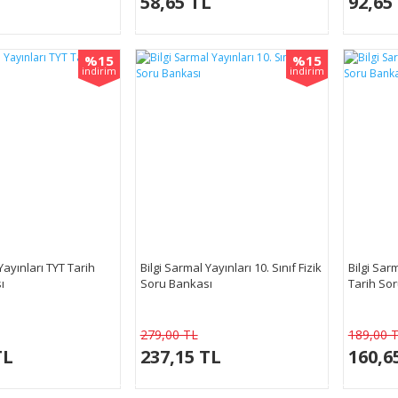
58,65 TL
92,65
%15
%15
indirim
indirim
Yayınları TYT Tarih
Bilgi Sarmal Yayınları 10. Sınıf Fizik
Bilgi Sarm
ı
Soru Bankası
Tarih So
279,00 TL
189,00 
TL
237,15 TL
160,6