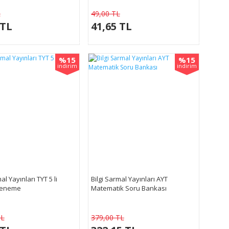
L
49,00 TL
 TL
41,65 TL
%15
%15
indirim
indirim
al Yayınları TYT 5 li
Bilgi Sarmal Yayınları AYT
Deneme
Matematik Soru Bankası
TL
379,00 TL