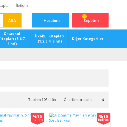
taplar
İletişim
ARA
Hesabım
Sepetim
Ortaokul
İlkokul Kitapları
itapları (5.6.7.
Diğer Kategoriler
(1.2.3.4. Sınıf)
Sınıf)
Toplam 103 ürün
%15
%15
indirim
indirim