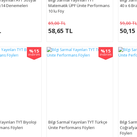
0x14 Denemeleri
Matematik ÜPF Ünite Performans
40 x 6 B
10 lu Föy
69,00 TL
59,00 T
L
58,65 TL
50,15
%15
%15
indirim
indirim
Yayınları TYT Biyoloji
Bilgi Sarmal Yayınları TYT Türkçe
Bilgi Sar
mans Föyleri
Ünite Performans Föyleri
Coğrafya
Föyleri