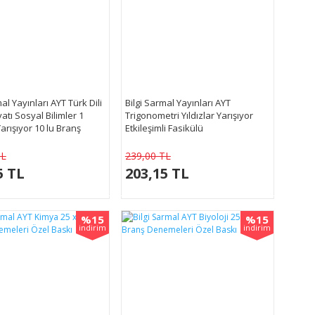
al Yayınları AYT Türk Dili
Bilgi Sarmal Yayınları AYT
atı Sosyal Bilimler 1
Trigonometri Yıldızlar Yarışıyor
Yarışıyor 10 lu Branş
Etkileşimli Fasikülü
eri
TL
239,00 TL
5 TL
203,15 TL
%15
%15
indirim
indirim