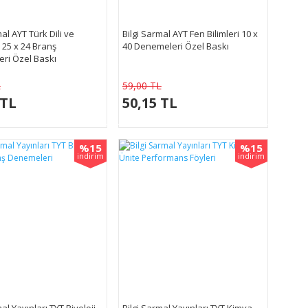
mal AYT Türk Dili ve
Bilgi Sarmal AYT Fen Bilimleri 10 x
 25 x 24 Branş
40 Denemeleri Özel Baskı
ri Özel Baskı
L
59,00 TL
 TL
50,15 TL
%15
%15
indirim
indirim
al Yayınları TYT Biyoloji
Bilgi Sarmal Yayınları TYT Kimya