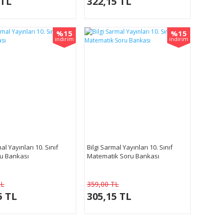
 TL
322,15 TL
%15
%15
indirim
indirim
al Yayınları 10. Sınıf
Bilgi Sarmal Yayınları 10. Sınıf
ru Bankası
Matematik Soru Bankası
TL
359,00 TL
5 TL
305,15 TL