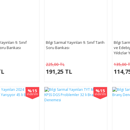
ayınları 9. Sınıf
Bilgi Sarmal Yayınları 9. Sınıf Tarih
Bilgi Sarm
oru Bankası
Soru Bankası
ve Edebiy
Yıldızlar 
Denemel
225,00 TL
135,00 
TL
191,25 TL
114,7
%15
%15
indirim
indirim