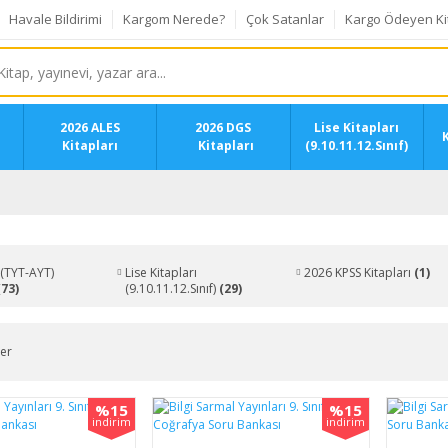
Havale Bildirimi
Kargom Nerede?
Çok Satanlar
Kargo Ödeyen Ki
2026 ALES
2026 DGS
Lise Kitapları
K
Kitapları
Kitapları
(9.10.11.12.Sınıf)
(TYT-AYT)
Lise Kitapları
2026 KPSS Kitapları
(1)
(73)
(9.10.11.12.Sınıf)
(29)
ler
%15
%15
indirim
indirim