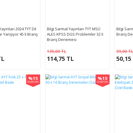
Yayınları 2024 TYT Dil
Bilgi Sarmal Yayınları TYT MSÜ
Bilgi Sar
lar Yarışıyor 45 li Branş
ALES KPSS DGS Problemler 32 li
Branş De
Branş Denemesi
135,00 TL
59,00 T
TL
114,75 TL
50,15
%15
%15
indirim
indirim