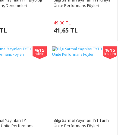
ranş Denemeleri
Ünite Performans Föyleri
L
49,00 TL
 TL
41,65 TL
%15
%15
indirim
indirim
mal Yayınları TYT
Bilgi Sarmal Yayınları TYT Tarih
 Ünite Performans
Ünite Performans Föyleri