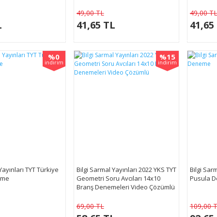
49,00 TL
49,00 T
L
41,65 TL
41,65
%0
%15
indirim
indirim
Yayınları TYT Türkiye
Bilgi Sarmal Yayınları 2022 YKS TYT
Bilgi Sarm
eme
Geometri Soru Avcıları 14x10
Pusula 
Branş Denemeleri Video Çözümlü
69,00 TL
109,00 