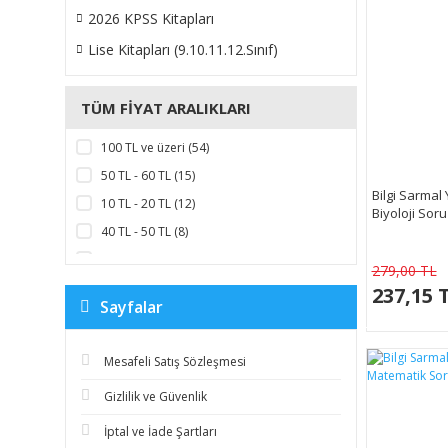
2026 KPSS Kitapları
Lise Kitapları (9.10.11.12.Sınıf)
TÜM FIYAT ARALIKLARI
100 TL ve üzeri (54)
50 TL - 60 TL (15)
Bilgi Sarmal Y
10 TL - 20 TL (12)
Biyoloji Sor
40 TL - 50 TL (8)
70 TL - 80 TL (5)
279,00 TL
90 TL - 100 TL (3)
237,15 
Sayfalar
1 TL - 10 TL (2)
20 TL - 30 TL (2)
Mesafeli Satış Sözleşmesi
60 TL - 70 TL (1)
Gizlilik ve Güvenlik
80 TL - 90 TL (1)
İptal ve İade Şartları