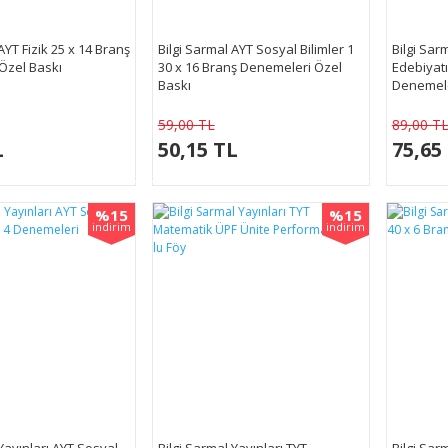
AYT Fizik 25 x 14 Branş
Bilgi Sarmal AYT Sosyal Bilimler 1
Bilgi Sar
Özel Baskı
30 x 16 Branş Denemeleri Özel
Edebiyatı
Baskı
Denemele
59,00 TL
89,00 T
L
50,15 TL
75,65
%15
%15
indirim
indirim
Yayınları AYT Sosyal
Bilgi Sarmal Yayınları TYT
Bilgi Sarm