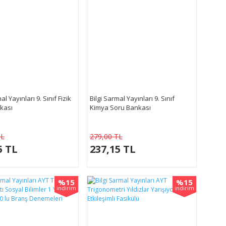
al Yayınları 9. Sınıf Fizik
Bilgi Sarmal Yayınları 9. Sınıf
kası
Kimya Soru Bankası
TL
279,00 TL
5 TL
237,15 TL
%15
%15
indirim
indirim