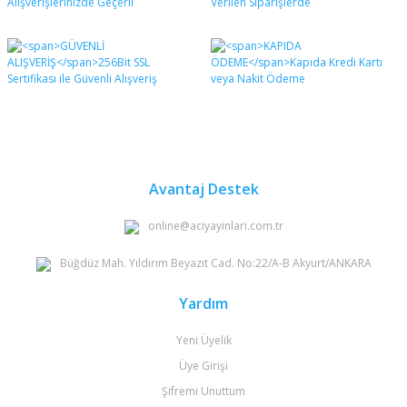
Avantaj Destek
online@aciyayinlari.com.tr
Büğdüz Mah. Yıldırım Beyazıt Cad. No:22/A-B Akyurt/ANKARA
Yardım
Yeni Üyelik
Üye Girişi
Şifremi Unuttum