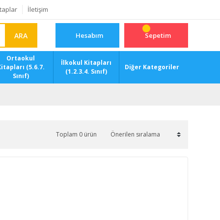
taplar
İletişim
ARA
Hesabım
Sepetim
Ortaokul
İlkokul Kitapları
itapları (5.6.7.
Diğer Kategoriler
(1.2.3.4. Sınıf)
Sınıf)
Toplam 0 ürün