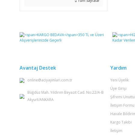
Tüm Sayfalar
Avantaj Destek
Yardım
online@aciyayinlari.com.tr
Yeni Üyelik
Üye Girişi
Büğdüz Mah. Yıldırım Beyazıt Cad. No:22/A-B
Şifremi Unutt
Akyurt/ANKARA
İletişim Formu
Havale Bildir
Kargo Takibi
İletişim