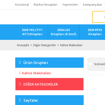
Kurumsal
Banka Hesapları
Yayınevleri
Kampanyalar
2026 YKS (TYT-
2026 LGS
2026 KPSS
AYT) Kitapları
Kitapları (8.Sınıf)
Kitapları
Anasayfa
Diğer Kategoriler
Kahve Makinaları
Ürün Grupları
Stoktaki
Kahve Makinaları
DIĞER KATEGORILER
Sayfalar