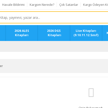
Havale Bildirimi
Kargom Nerede?
Çok Satanlar
Kargo Ödeyen Ki
2026 ALES
2026 DGS
Lise Kitapları
K
Kitapları
Kitapları
(9.10.11.12.Sınıf)
ler