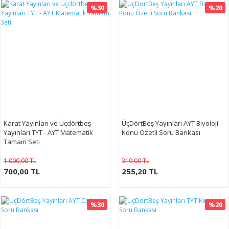
%30
%20
Karat Yayınları ve Üçdörtbeş
ÜçDörtBeş Yayınları AYT Biyoloji
Yayınları TYT - AYT Matematik
Konu Özetli Soru Bankası
Tamam Seti
1.000,00 TL
319,00 TL
700,00 TL
255,20 TL
%30
%20