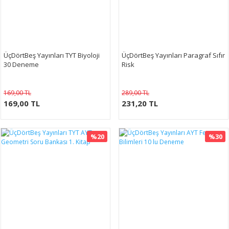
ÜçDörtBeş Yayınları TYT Biyoloji
ÜçDörtBeş Yayınları Paragraf Sıfır
30 Deneme
Risk
169,00 TL
289,00 TL
169,00 TL
231,20 TL
%20
%30