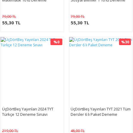
Matematik 10 lu Deneme
Sosyal Bilimler 1 10 lu Deneme
79,00 TL
79,00 TL
55,30 TL
55,30 TL
%0
%30
ÜçDörtBeş Yayınları 2024 TYT
ÜçDörtBeş Yayınları TYT 2021 Tüm
Türkçe 12 Deneme Sınavı
Dersler 6 lı Paket Deneme
219,00 TL
48,00 TL