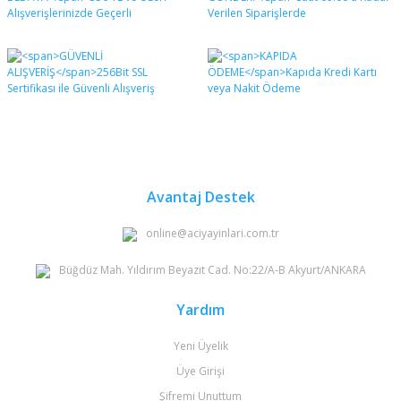
Avantaj Destek
online@aciyayinlari.com.tr
Büğdüz Mah. Yıldırım Beyazıt Cad. No:22/A-B Akyurt/ANKARA
Yardım
Yeni Üyelik
Üye Girişi
Şifremi Unuttum