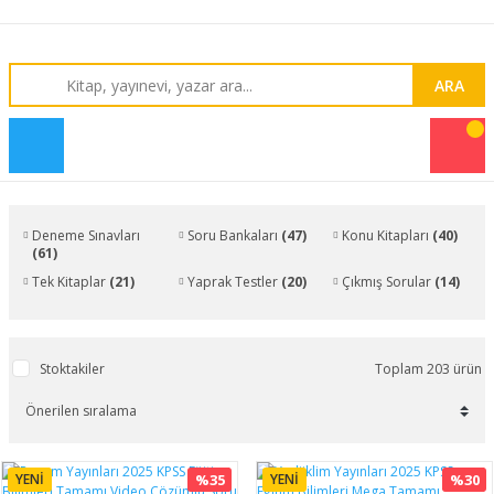
ARA
Deneme Sınavları
Soru Bankaları
(47)
Konu Kitapları
(40)
(61)
Tek Kitaplar
(21)
Yaprak Testler
(20)
Çıkmış Sorular
(14)
Stoktakiler
Toplam 203 ürün
YENİ
%35
YENİ
%30