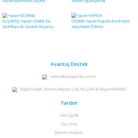
Avantaj Destek
online@aciyayinlari.com.tr
Büğdüz Mah. Yıldırım Beyazıt Cad. No:22/A-B Akyurt/ANKARA
Yardım
Yeni Üyelik
Üye Girişi
Şifremi Unuttum