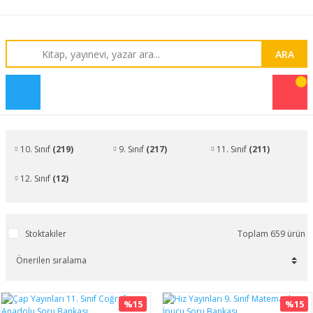
ARA
10. Sınıf
(219)
9. Sınıf
(217)
11. Sınıf
(211)
12. Sınıf
(12)
Stoktakiler
Toplam 659 ürün
%15
%15