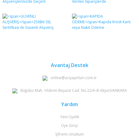
Avantaj Destek
online@aciyayinlari.com.tr
Büğdüz Mah. Yıldırım Beyazıt Cad. No:22/A-B Akyurt/ANKARA
Yardım
Yeni Üyelik
Üye Girişi
Şifremi Unuttum