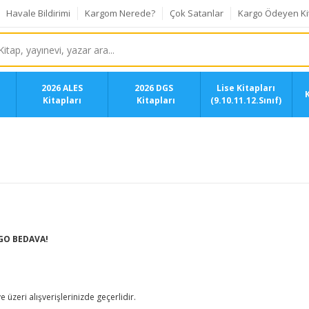
Havale Bildirimi
Kargom Nerede?
Çok Satanlar
Kargo Ödeyen Ki
2026 ALES
2026 DGS
Lise Kitapları
K
Kitapları
Kitapları
(9.10.11.12.Sınıf)
GO BEDAVA!
üzeri alışverişlerinizde geçerlidir.