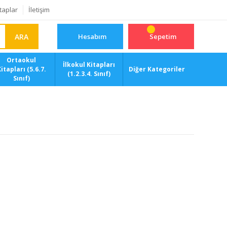
taplar
İletişim
ARA
Hesabım
Sepetim
Ortaokul
İlkokul Kitapları
itapları (5.6.7.
Diğer Kategoriler
(1.2.3.4. Sınıf)
Sınıf)