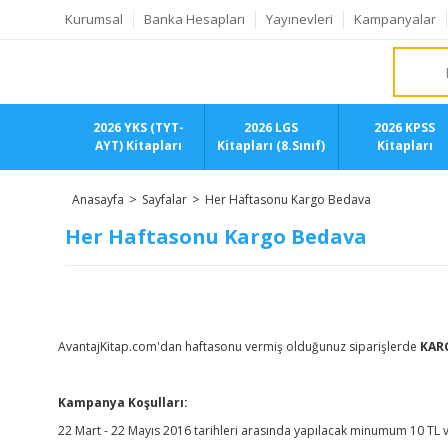
Kurumsal
Banka Hesapları
Yayınevleri
Kampanyalar
2026 YKS (TYT-
2026 LGS
2026 KPSS
AYT) Kitapları
Kitapları (8.Sınıf)
Kitapları
Anasayfa
Sayfalar
Her Haftasonu Kargo Bedava
Her Haftasonu Kargo Bedava
AvantajKitap.com'dan haftasonu vermiş olduğunuz siparişlerde
KAR
Kampanya Koşulları:
22 Mart - 22 Mayıs 2016 tarihleri arasında yapılacak minumum 10 TL ve 