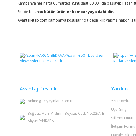
Kampanya her hafta Cumartesi günü saat 00:00 'da başlayıp Pazar gün
Sitede bulunan
bütün ürünler kampanyaya dahildir.
Avantajkitap.com kampanya koşullarında değişiklik yapma hakkını sakl
Avantaj Destek
Yardım
online@aciyayinlari.com.tr
Yeni Üyelik
Üye Girişi
Büğdüz Mah. Yıldırım Beyazıt Cad. No:22/A-B
Şifremi Unutt
Akyurt/ANKARA
İletişim Formu
Havale Bildir