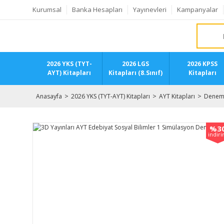
Kurumsal
Banka Hesapları
Yayınevleri
Kampanyalar
2026 YKS (TYT-
2026 LGS
2026 KPSS
AYT) Kitapları
Kitapları (8.Sınıf)
Kitapları
Anasayfa
2026 YKS (TYT-AYT) Kitapları
AYT Kitapları
Deneme
%3
indir