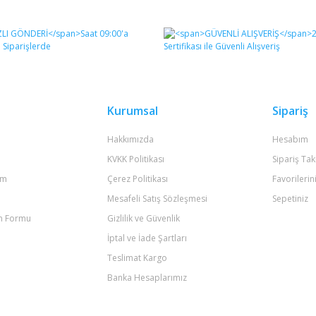
diğer konularda yetersiz gördüğünüz noktaları öneri formunu kullanarak tara
Bu ürüne ilk yorumu siz yapın!
Yorum Yaz
Kurumsal
Sipariş
Hakkımızda
Hesabım
KVKK Politikası
Sipariş Tak
um
Çerez Politikası
Favorilerin
Mesafeli Satış Sözleşmesi
Sepetiniz
im Formu
Gizlilik ve Güvenlik
Gönder
İptal ve İade Şartları
Teslimat Kargo
Banka Hesaplarımız