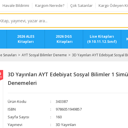
Havale Bildirimi
Kargom Nerede?
Çok Satanlar
Kargo Ödeyen Ki
2026 ALES
2026 DGS
Lise Kitapları
K
Kitapları
Kitapları
(9.10.11.12.Sınıf)
 Sınavları
AYT Sosyal Bilimler Deneme
3D Yayınları AYT Edebiyat Sosyal 
0
3D Yayınları AYT Edebiyat Sosyal Bilimler 1 Sim
im
Denemeleri
Ürün Kodu
343387
ISBN
9786051949857
Sayfa Sayısı
160
Yayınevi
3D Yayınları