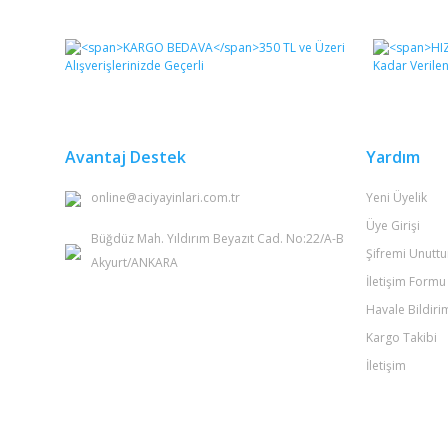
Bu ürünün fiyat bilgisi, resim, ürün açıklamalarında ve 
Görüş ve önerileriniz için teşekkür ederiz.
Ürün resmi kalitesiz, bozuk veya görüntülenemiyor.
Ürün açıklamasında eksik bilgiler bulunuyor.
Ürün bilgilerinde hatalar bulunuyor.
Avantaj Destek
Yardım
Ürün fiyatı diğer sitelerden daha pahalı.
online@aciyayinlari.com.tr
Yeni Üyelik
Bu ürüne benzer farklı alternatifler olmalı.
Üye Girişi
Büğdüz Mah. Yıldırım Beyazıt Cad. No:22/A-B
Şifremi Unutt
Akyurt/ANKARA
İletişim Formu
Havale Bildir
Kargo Takibi
İletişim