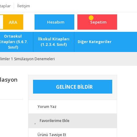
taplar
İletişim
ARA
Hesabım
Sepetim
Ortaokul
İlkokul Kitapları
itapları (5.6.7.
Diğer Kategoriler
(1.2.3.4. Sınıf)
Sınıf)
Bilimler 1 Simülasyon Denemeleri
ülasyon
GELİNCE BİLDİR
Yorum Yaz
Favorilerime Ekle
Ürünü Tavsiye Et