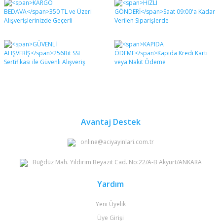
diğer konularda yetersiz gördüğünüz noktaları öneri
Bu ürüne ilk yorumu siz yapın!
formunu kullanarak tarafımıza iletebilirsiniz.
Görüş ve önerileriniz için teşekkür ederiz.
Yorum Yaz
Ürün resmi kalitesiz, bozuk veya görüntülenemiyor.
Ürün açıklamasında eksik bilgiler bulunuyor.
Ürün bilgilerinde hatalar bulunuyor.
Ürün fiyatı diğer sitelerden daha pahalı.
Bu ürüne benzer farklı alternatifler olmalı.
Avantaj Destek
online@aciyayinlari.com.tr
Büğdüz Mah. Yıldırım Beyazıt Cad. No:22/A-B Akyurt/ANKARA
Gönder
Yardım
Yeni Üyelik
Üye Girişi