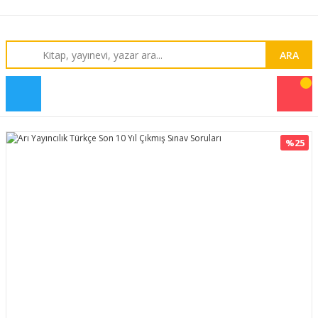
ARA
%25