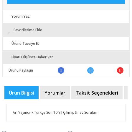
Yorum Yaz
Favorilerime Ekle
Ürünü Tavsiye Et
Fiyatı Düşünce Haber Ver
Ürünü Paylaşın
Ürün Bilgisi
Yorumlar
Taksit Seçenekleri
Ö
​​Arı Yayıncılık Türkçe Son 10 Yıl Çıkmış Sınav Soruları
Bu ürünün fiyat bilgisi, resim, ürün açıklamalarında ve