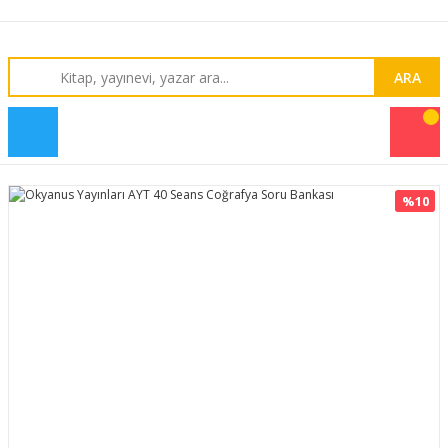
ARA
%10