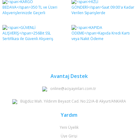
diğer konularda yetersiz gördüğünüz noktaları öneri
Bu ürüne ilk yorumu siz yapın!
formunu kullanarak tarafımıza iletebilirsiniz.
Görüş ve önerileriniz için teşekkür ederiz.
Yorum Yaz
Ürün resmi kalitesiz, bozuk veya görüntülenemiyor.
Ürün açıklamasında eksik bilgiler bulunuyor.
Ürün bilgilerinde hatalar bulunuyor.
Ürün fiyatı diğer sitelerden daha pahalı.
Bu ürüne benzer farklı alternatifler olmalı.
Avantaj Destek
online@aciyayinlari.com.tr
Büğdüz Mah. Yıldırım Beyazıt Cad. No:22/A-B Akyurt/ANKARA
Gönder
Yardım
Yeni Üyelik
Üye Girişi