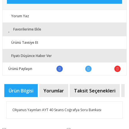
Yorum Yaz
Favorilerime Ekle
Ürünü Tavsiye Et
Fiyatı Düşünce Haber Ver
Ürünü Paylaşın
Ürün Bilgisi
Yorumlar
Taksit Seçenekleri
Ö
​​Okyanus Yayınları AYT 40 Seans Coğrafya Soru Bankası
Bu ürünün fiyat bilgisi, resim, ürün açıklamalarında ve