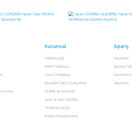
diğer konularda yetersiz gördüğünüz noktaları öneri formunu kullanarak tara
Bu ürüne ilk yorumu siz yapın!
Yorum Yaz
Kurumsal
Sipariş
Hakkımızda
Hesabım
KVKK Politikası
Sipariş Tak
um
Çerez Politikası
Favorilerin
Mesafeli Satış Sözleşmesi
Sepetiniz
im Formu
Gizlilik ve Güvenlik
Gönder
İptal ve İade Şartları
Teslimat Kargo
Banka Hesaplarımız