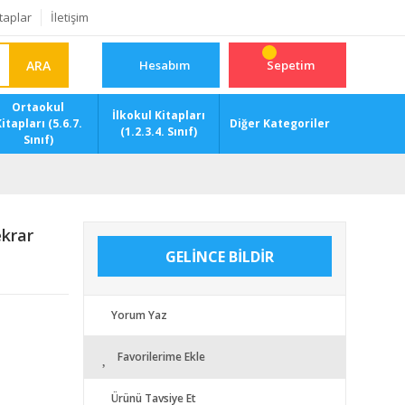
taplar
İletişim
ARA
Hesabım
Sepetim
Ortaokul
İlkokul Kitapları
itapları (5.6.7.
Diğer Kategoriler
(1.2.3.4. Sınıf)
Sınıf)
ekrar
GELİNCE BİLDİR
Yorum Yaz
Favorilerime Ekle
Ürünü Tavsiye Et