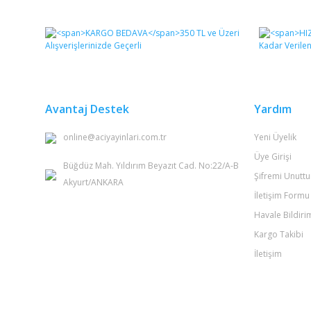
Bu ürünün fiyat bilgisi, resim, ürün açıklamalarında ve 
Görüş ve önerileriniz için teşekkür ederiz.
Ürün resmi kalitesiz, bozuk veya görüntülenemiyor.
Ürün açıklamasında eksik bilgiler bulunuyor.
Ürün bilgilerinde hatalar bulunuyor.
Avantaj Destek
Yardım
Ürün fiyatı diğer sitelerden daha pahalı.
online@aciyayinlari.com.tr
Yeni Üyelik
Bu ürüne benzer farklı alternatifler olmalı.
Üye Girişi
Büğdüz Mah. Yıldırım Beyazıt Cad. No:22/A-B
Şifremi Unutt
Akyurt/ANKARA
İletişim Formu
Havale Bildir
Kargo Takibi
İletişim