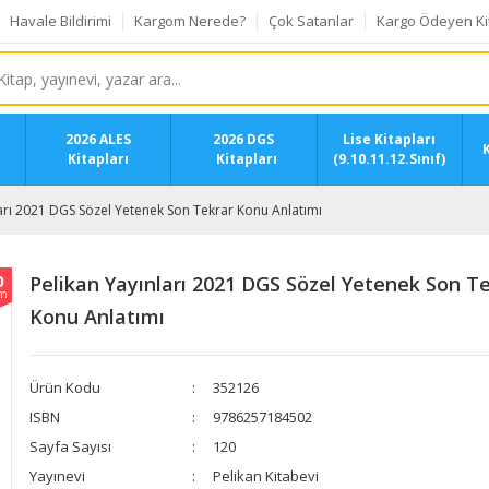
Havale Bildirimi
Kargom Nerede?
Çok Satanlar
Kargo Ödeyen Ki
2026 ALES
2026 DGS
Lise Kitapları
K
Kitapları
Kitapları
(9.10.11.12.Sınıf)
nları 2021 DGS Sözel Yetenek Son Tekrar Konu Anlatımı
0
​​Pelikan Yayınları 2021 DGS Sözel Yetenek Son T
im
Konu Anlatımı
Ürün Kodu
352126
ISBN
9786257184502
Sayfa Sayısı
120
Yayınevi
Pelikan Kitabevi