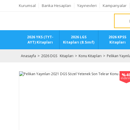
Kurumsal
Banka Hesapları
Yayınevleri
Kampanyalar
2026 YKS (TYT-
2026 LGS
2026 KPSS
AYT) Kitapları
Kitapları (8.Sınıf)
Kitapları
Anasayfa
2026 DGS Kitapları
Konu Kitapları
​​Pelikan Yayı
%4
indir