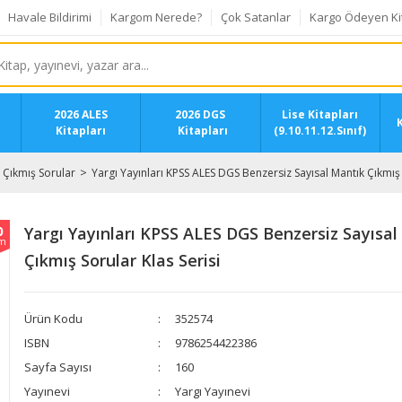
Havale Bildirimi
Kargom Nerede?
Çok Satanlar
Kargo Ödeyen Ki
2026 ALES
2026 DGS
Lise Kitapları
K
Kitapları
Kitapları
(9.10.11.12.Sınıf)
Çıkmış Sorular
​​Yargı Yayınları KPSS ALES DGS Benzersiz Sayısal Mantık Çıkmış 
0
​​Yargı Yayınları KPSS ALES DGS Benzersiz Sayısa
im
Çıkmış Sorular Klas Serisi
Ürün Kodu
352574
ISBN
9786254422386
Sayfa Sayısı
160
Yayınevi
Yargı Yayınevi