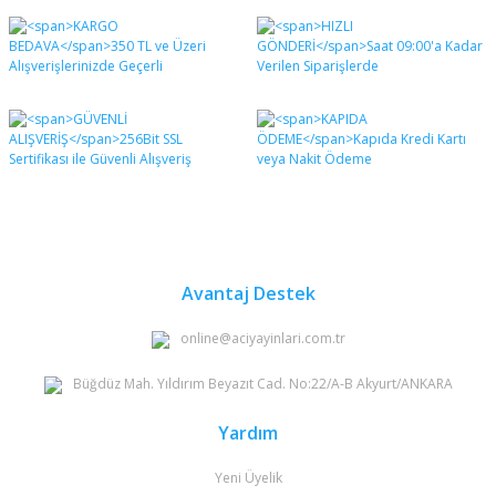
Bu ürünün fiyat bilgisi, resim, ürün açıklamalarında ve
diğer konularda yetersiz gördüğünüz noktaları öneri
Bu ürüne ilk yorumu siz yapın!
formunu kullanarak tarafımıza iletebilirsiniz.
Görüş ve önerileriniz için teşekkür ederiz.
Yorum Yaz
Ürün resmi kalitesiz, bozuk veya görüntülenemiyor.
Ürün açıklamasında eksik bilgiler bulunuyor.
Ürün bilgilerinde hatalar bulunuyor.
Ürün fiyatı diğer sitelerden daha pahalı.
Bu ürüne benzer farklı alternatifler olmalı.
Avantaj Destek
online@aciyayinlari.com.tr
Büğdüz Mah. Yıldırım Beyazıt Cad. No:22/A-B Akyurt/ANKARA
Gönder
Yardım
Yeni Üyelik