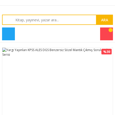
ARA
%30