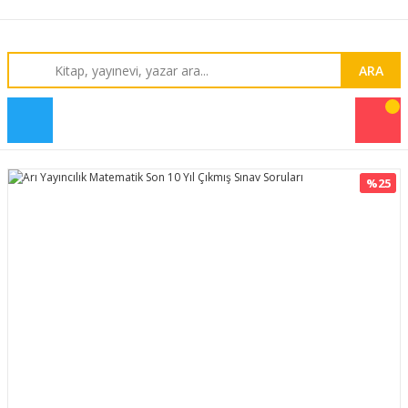
ARA
%25