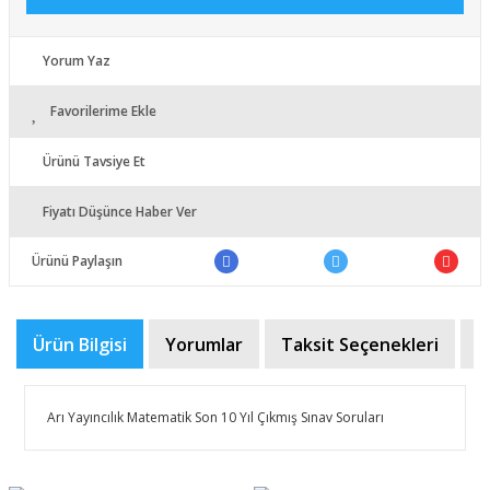
Yorum Yaz
Favorilerime Ekle
Ürünü Tavsiye Et
Fiyatı Düşünce Haber Ver
Ürünü Paylaşın
Ürün Bilgisi
Yorumlar
Taksit Seçenekleri
Ö
​Arı Yayıncılık Matematik Son 10 Yıl Çıkmış Sınav Soruları
Bu ürünün fiyat bilgisi, resim, ürün açıklamalarında ve