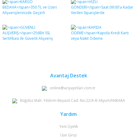
diğer konularda yetersiz gördüğünüz noktaları öneri
Bu ürüne ilk yorumu siz yapın!
formunu kullanarak tarafımıza iletebilirsiniz.
Görüş ve önerileriniz için teşekkür ederiz.
Yorum Yaz
Ürün resmi kalitesiz, bozuk veya görüntülenemiyor.
Ürün açıklamasında eksik bilgiler bulunuyor.
Ürün bilgilerinde hatalar bulunuyor.
Ürün fiyatı diğer sitelerden daha pahalı.
Bu ürüne benzer farklı alternatifler olmalı.
Avantaj Destek
online@aciyayinlari.com.tr
Büğdüz Mah. Yıldırım Beyazıt Cad. No:22/A-B Akyurt/ANKARA
Gönder
Yardım
Yeni Üyelik
Üye Girişi