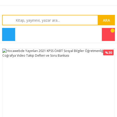
ARA
%30