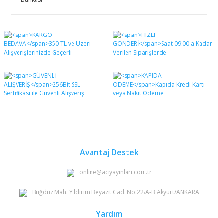
Bu ürünün fiyat bilgisi, resim, ürün açıklamalarında ve
diğer konularda yetersiz gördüğünüz noktaları öneri
Bu ürüne ilk yorumu siz yapın!
formunu kullanarak tarafımıza iletebilirsiniz.
Görüş ve önerileriniz için teşekkür ederiz.
Yorum Yaz
Ürün resmi kalitesiz, bozuk veya görüntülenemiyor.
Ürün açıklamasında eksik bilgiler bulunuyor.
Ürün bilgilerinde hatalar bulunuyor.
Ürün fiyatı diğer sitelerden daha pahalı.
Bu ürüne benzer farklı alternatifler olmalı.
Avantaj Destek
online@aciyayinlari.com.tr
Büğdüz Mah. Yıldırım Beyazıt Cad. No:22/A-B Akyurt/ANKARA
Gönder
Yardım