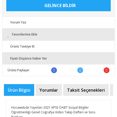
GELİNCE BİLDİR
Yorum Yaz
Favorilerime Ekle
Ürünü Tavsiye Et
Fiyatı Düşünce Haber Ver
Ürünü Paylaşın
Ürün Bilgisi
Yorumlar
Taksit Seçenekleri
Ö
​Hocawebde Yayınları 2021 KPSS ÖABT Sosyal Bilgiler
Öğretmenliği Genel Coğrafya Video Takip Defteri ve Soru
Bankası