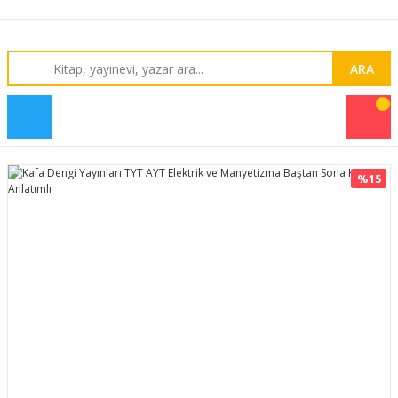
ARA
%15