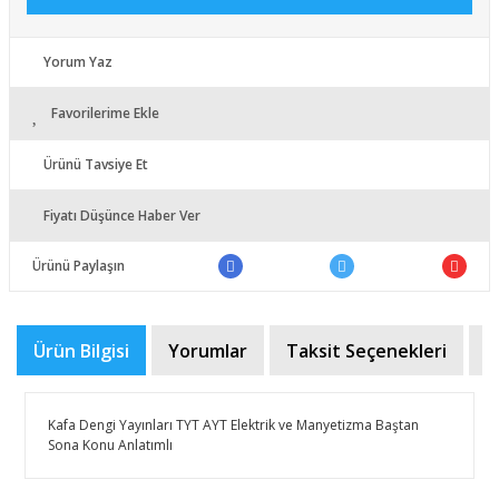
Yorum Yaz
Favorilerime Ekle
Ürünü Tavsiye Et
Fiyatı Düşünce Haber Ver
Ürünü Paylaşın
Ürün Bilgisi
Yorumlar
Taksit Seçenekleri
Ö
​Kafa Dengi Yayınları TYT AYT Elektrik ve Manyetizma Baştan
Sona Konu Anlatımlı