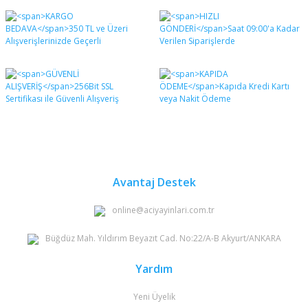
Bu ürünün fiyat bilgisi, resim, ürün açıklamalarında ve
diğer konularda yetersiz gördüğünüz noktaları öneri
Bu ürüne ilk yorumu siz yapın!
formunu kullanarak tarafımıza iletebilirsiniz.
Görüş ve önerileriniz için teşekkür ederiz.
Yorum Yaz
Ürün resmi kalitesiz, bozuk veya görüntülenemiyor.
Ürün açıklamasında eksik bilgiler bulunuyor.
Ürün bilgilerinde hatalar bulunuyor.
Ürün fiyatı diğer sitelerden daha pahalı.
Bu ürüne benzer farklı alternatifler olmalı.
Avantaj Destek
online@aciyayinlari.com.tr
Büğdüz Mah. Yıldırım Beyazıt Cad. No:22/A-B Akyurt/ANKARA
Gönder
Yardım
Yeni Üyelik