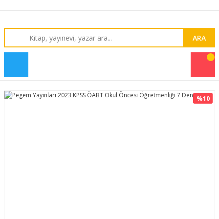
ARA
%10