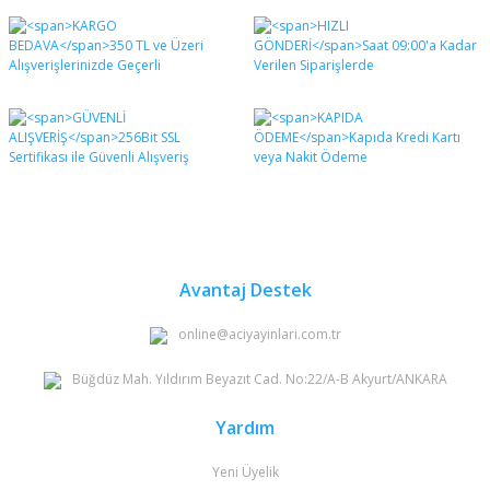
Bu ürünün fiyat bilgisi, resim, ürün açıklamalarında ve
diğer konularda yetersiz gördüğünüz noktaları öneri
Bu ürüne ilk yorumu siz yapın!
formunu kullanarak tarafımıza iletebilirsiniz.
Görüş ve önerileriniz için teşekkür ederiz.
Yorum Yaz
Ürün resmi kalitesiz, bozuk veya görüntülenemiyor.
Ürün açıklamasında eksik bilgiler bulunuyor.
Ürün bilgilerinde hatalar bulunuyor.
Ürün fiyatı diğer sitelerden daha pahalı.
Bu ürüne benzer farklı alternatifler olmalı.
Avantaj Destek
online@aciyayinlari.com.tr
Büğdüz Mah. Yıldırım Beyazıt Cad. No:22/A-B Akyurt/ANKARA
Gönder
Yardım
Yeni Üyelik