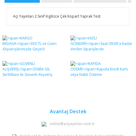
Açı Yayınları 2.Sınıf İngilizce Çek Kopart Yaprak Test
Bu ürünün fiyat bilgisi, resim, ürün açıklamalarında ve
diğer konularda yetersiz gördüğünüz noktaları öneri
Bu ürüne ilk yorumu siz yapın!
formunu kullanarak tarafımıza iletebilirsiniz.
Görüş ve önerileriniz için teşekkür ederiz.
Yorum Yaz
Ürün resmi kalitesiz, bozuk veya görüntülenemiyor.
Ürün açıklamasında eksik bilgiler bulunuyor.
Ürün bilgilerinde hatalar bulunuyor.
Ürün fiyatı diğer sitelerden daha pahalı.
Bu ürüne benzer farklı alternatifler olmalı.
Avantaj Destek
online@aciyayinlari.com.tr