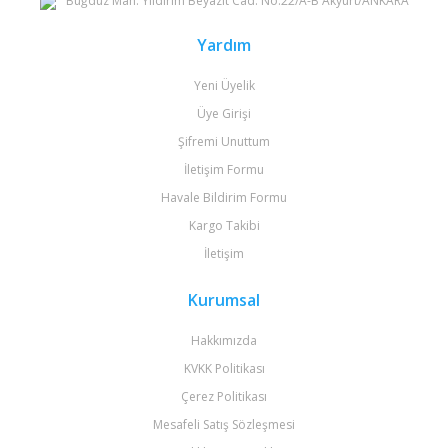
Büğdüz Mah. Yıldırım Beyazıt Cad. No:22/A-B Akyurt/ANKARA
Gönder
Yardım
Yeni Üyelik
Üye Girişi
Şifremi Unuttum
İletişim Formu
Havale Bildirim Formu
Kargo Takibi
İletişim
Kurumsal
Hakkımızda
KVKK Politikası
Çerez Politikası
Mesafeli Satış Sözleşmesi