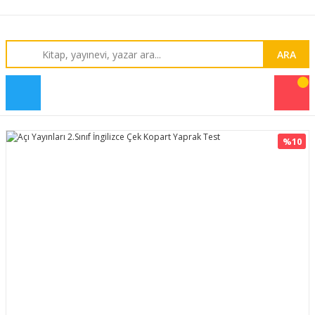
ARA
%10