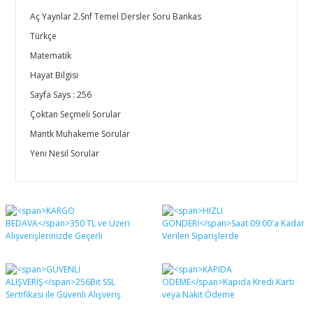
Aç Yaynlar 2.Snf Temel Dersler Soru Bankas
Türkçe
Matematik
Hayat Bilgisi
Sayfa Says : 256
Çoktan Seçmeli Sorular
Mantk Muhakeme Sorular
Yeni Nesil Sorular
Bu ürünün fiyat bilgisi, resim, ürün açıklamalarında ve
diğer konularda yetersiz gördüğünüz noktaları öneri
Bu ürüne ilk yorumu siz yapın!
formunu kullanarak tarafımıza iletebilirsiniz.
Görüş ve önerileriniz için teşekkür ederiz.
Yorum Yaz
Ürün resmi kalitesiz, bozuk veya görüntülenemiyor.
Ürün açıklamasında eksik bilgiler bulunuyor.