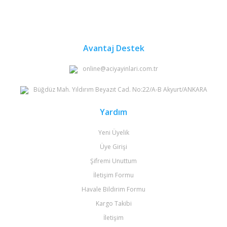
Ürün bilgilerinde hatalar bulunuyor.
Ürün fiyatı diğer sitelerden daha pahalı.
Bu ürüne benzer farklı alternatifler olmalı.
Avantaj Destek
online@aciyayinlari.com.tr
Büğdüz Mah. Yıldırım Beyazıt Cad. No:22/A-B Akyurt/ANKARA
Gönder
Yardım
Yeni Üyelik
Üye Girişi
Şifremi Unuttum
İletişim Formu
Havale Bildirim Formu
Kargo Takibi
İletişim