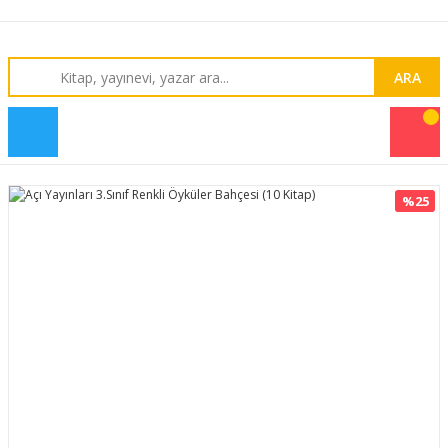
ARA
%25