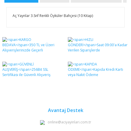
Aç Yaynlar 3.Snf Renkli Öyküler Bahçesi (10 Kitap)
Bu ürünün fiyat bilgisi, resim, ürün açıklamalarında ve
diğer konularda yetersiz gördüğünüz noktaları öneri
Bu ürüne ilk yorumu siz yapın!
formunu kullanarak tarafımıza iletebilirsiniz.
Görüş ve önerileriniz için teşekkür ederiz.
Yorum Yaz
Ürün resmi kalitesiz, bozuk veya görüntülenemiyor.
Ürün açıklamasında eksik bilgiler bulunuyor.
Ürün bilgilerinde hatalar bulunuyor.
Ürün fiyatı diğer sitelerden daha pahalı.
Bu ürüne benzer farklı alternatifler olmalı.
Avantaj Destek
online@aciyayinlari.com.tr