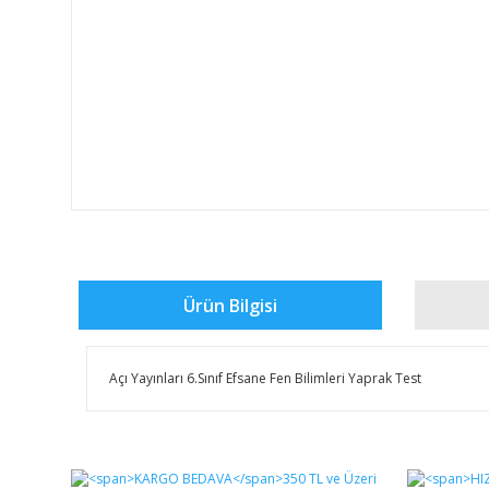
Ürün Bilgisi
Açı Yayınları 6.Sınıf Efsane Fen Bilimleri Yaprak Test
Bu ürünün fiyat bilgisi, resim, ürün açıklamalarında ve 
Görüş ve önerileriniz için teşekkür ederiz.