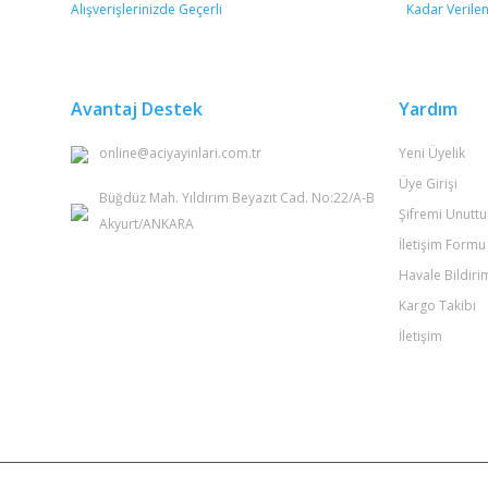
Ürün resmi kalitesiz, bozuk veya görüntülenemiyor.
Ürün açıklamasında eksik bilgiler bulunuyor.
Ürün bilgilerinde hatalar bulunuyor.
Avantaj Destek
Yardım
Ürün fiyatı diğer sitelerden daha pahalı.
online@aciyayinlari.com.tr
Yeni Üyelik
Bu ürüne benzer farklı alternatifler olmalı.
Üye Girişi
Büğdüz Mah. Yıldırım Beyazıt Cad. No:22/A-B
Şifremi Unutt
Akyurt/ANKARA
İletişim Formu
Havale Bildir
Kargo Takibi
İletişim