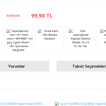
99,90 TL
İndirimli
Yorumlar
Taksit Seçenekler
diğer konularda yetersiz gördüğünüz noktaları öneri formunu kullanarak tara
Bu ürüne ilk yorumu siz yapın!