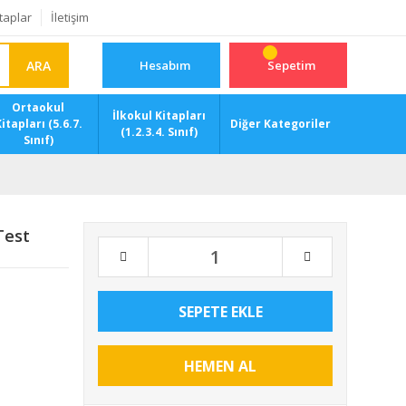
taplar
İletişim
ARA
Hesabım
Sepetim
Ortaokul
İlkokul Kitapları
itapları (5.6.7.
Diğer Kategoriler
(1.2.3.4. Sınıf)
Sınıf)
Test
SEPETE EKLE
HEMEN AL