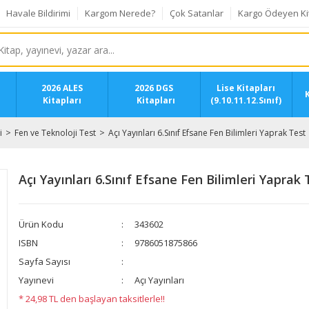
Havale Bildirimi
Kargom Nerede?
Çok Satanlar
Kargo Ödeyen Ki
2026 ALES
2026 DGS
Lise Kitapları
K
Kitapları
Kitapları
(9.10.11.12.Sınıf)
i
Fen ve Teknoloji Test
Açı Yayınları 6.Sınıf Efsane Fen Bilimleri Yaprak Test
Açı Yayınları 6.Sınıf Efsane Fen Bilimleri Yaprak 
Ürün Kodu
343602
ISBN
9786051875866
Sayfa Sayısı
Yayınevi
Açı Yayınları
* 24,98 TL den başlayan taksitlerle!!