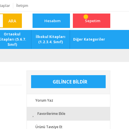
taplar
İletişim
ARA
Hesabım
Sepetim
Ortaokul
İlkokul Kitapları
itapları (5.6.7.
Diğer Kategoriler
(1.2.3.4. Sınıf)
Sınıf)
GELİNCE BİLDİR
Yorum Yaz
Favorilerime Ekle
Ürünü Tavsiye Et