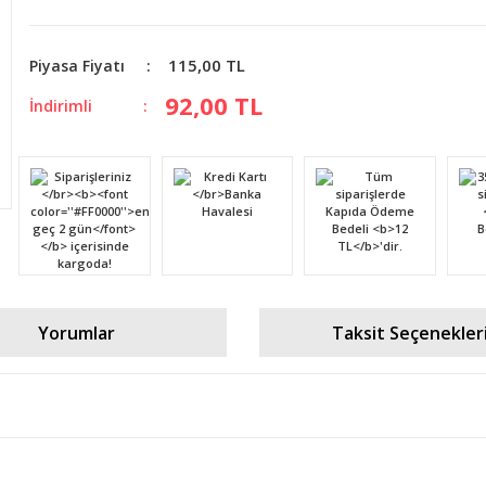
115,00 TL
Piyasa Fiyatı
92,00 TL
İndirimli
Yorumlar
Taksit Seçenekler
diğer konularda yetersiz gördüğünüz noktaları öneri formunu kullanarak tara