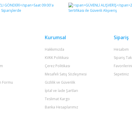
Bu ürüne ilk yorumu siz yapın!
Yorum Yaz
Kurumsal
Sipariş
Hakkımızda
Hesabım
KVKK Politikası
Sipariş Tak
um
Çerez Politikası
Favorilerin
Mesafeli Satış Sözleşmesi
Sepetiniz
im Formu
Gizlilik ve Güvenlik
Gönder
İptal ve İade Şartları
Teslimat Kargo
Banka Hesaplarımız