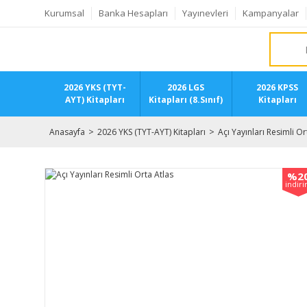
Kurumsal
Banka Hesapları
Yayınevleri
Kampanyalar
2026 YKS (TYT-
2026 LGS
2026 KPSS
AYT) Kitapları
Kitapları (8.Sınıf)
Kitapları
Anasayfa
2026 YKS (TYT-AYT) Kitapları
Açı Yayınları Resimli Or
%2
indir