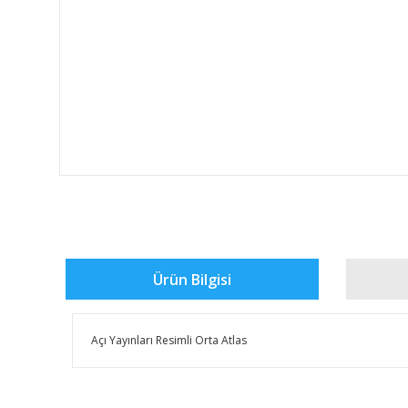
Ürün Bilgisi
Açı Yayınları Resimli Orta Atlas
Bu ürünün fiyat bilgisi, resim, ürün açıklamalarında ve 