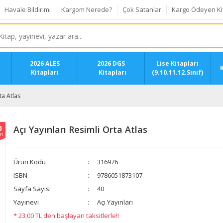
Havale Bildirimi
Kargom Nerede?
Çok Satanlar
Kargo Ödeyen Ki
2026 ALES
2026 DGS
Lise Kitapları
K
Kitapları
Kitapları
(9.10.11.12.Sınıf)
ta Atlas
0
Açı Yayınları Resimli Orta Atlas
im
Ürün Kodu
316976
ISBN
9786051873107
Sayfa Sayısı
40
Yayınevi
Açı Yayınları
* 23,00 TL den başlayan taksitlerle!!