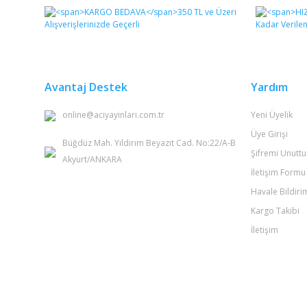
Görüş ve önerileriniz için teşekkür ederiz.
Ürün resmi kalitesiz, bozuk veya görüntülenemiyor.
Ürün açıklamasında eksik bilgiler bulunuyor.
Ürün bilgilerinde hatalar bulunuyor.
Avantaj Destek
Yardım
Ürün fiyatı diğer sitelerden daha pahalı.
online@aciyayinlari.com.tr
Yeni Üyelik
Bu ürüne benzer farklı alternatifler olmalı.
Üye Girişi
Büğdüz Mah. Yıldırım Beyazıt Cad. No:22/A-B
Şifremi Unutt
Akyurt/ANKARA
İletişim Formu
Havale Bildir
Kargo Takibi
İletişim