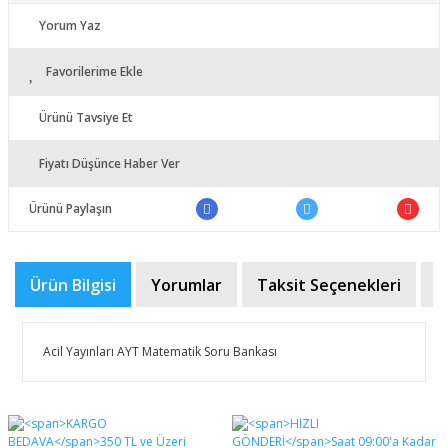
Yorum Yaz
Favorilerime Ekle
Ürünü Tavsiye Et
Fiyatı Düşünce Haber Ver
Ürünü Paylaşın
Ürün Bilgisi
Yorumlar
Taksit Seçenekleri
Ö
Acil Yayınları AYT Matematik Soru Bankası
Bu ürünün fiyat bilgisi, resim, ürün açıklamalarında ve
diğer konularda yetersiz gördüğünüz noktaları öneri
Bu ürüne ilk yorumu siz yapın!