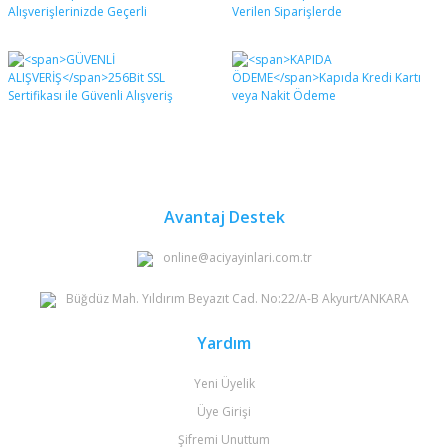
formunu kullanarak tarafımıza iletebilirsiniz.
Görüş ve önerileriniz için teşekkür ederiz.
Yorum Yaz
Ürün resmi kalitesiz, bozuk veya görüntülenemiyor.
Ürün açıklamasında eksik bilgiler bulunuyor.
Ürün bilgilerinde hatalar bulunuyor.
Ürün fiyatı diğer sitelerden daha pahalı.
Bu ürüne benzer farklı alternatifler olmalı.
Avantaj Destek
online@aciyayinlari.com.tr
Büğdüz Mah. Yıldırım Beyazıt Cad. No:22/A-B Akyurt/ANKARA
Gönder
Yardım
Yeni Üyelik
Üye Girişi
Şifremi Unuttum