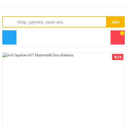
ARA
%15