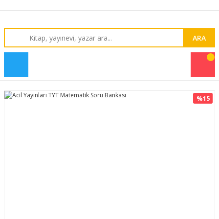
ARA
%15