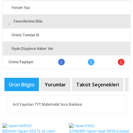
Yorum Yaz
Favorilerime Ekle
Ürünü Tavsiye Et
Fiyatı Düşünce Haber Ver
Ürünü Paylaşın
Ürün Bilgisi
Yorumlar
Taksit Seçenekleri
Ö
Acil Yayınları TYT Matematik Soru Bankası
Bu ürünün fiyat bilgisi, resim, ürün açıklamalarında ve
diğer konularda yetersiz gördüğünüz noktaları öneri
Bu ürüne ilk yorumu siz yapın!