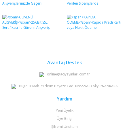
formunu kullanarak tarafımıza iletebilirsiniz.
Görüş ve önerileriniz için teşekkür ederiz.
Yorum Yaz
Ürün resmi kalitesiz, bozuk veya görüntülenemiyor.
Ürün açıklamasında eksik bilgiler bulunuyor.
Ürün bilgilerinde hatalar bulunuyor.
Ürün fiyatı diğer sitelerden daha pahalı.
Bu ürüne benzer farklı alternatifler olmalı.
Avantaj Destek
online@aciyayinlari.com.tr
Büğdüz Mah. Yıldırım Beyazıt Cad. No:22/A-B Akyurt/ANKARA
Gönder
Yardım
Yeni Üyelik
Üye Girişi
Şifremi Unuttum