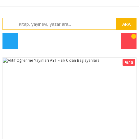
ARA
%15