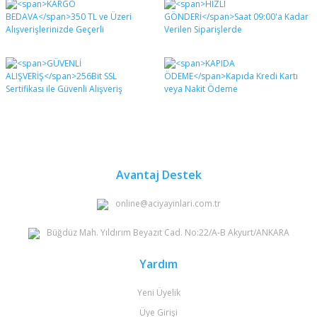
diğer konularda yetersiz gördüğünüz noktaları öneri
Bu ürüne ilk yorumu siz yapın!
formunu kullanarak tarafımıza iletebilirsiniz.
Görüş ve önerileriniz için teşekkür ederiz.
Yorum Yaz
Ürün resmi kalitesiz, bozuk veya görüntülenemiyor.
Ürün açıklamasında eksik bilgiler bulunuyor.
Ürün bilgilerinde hatalar bulunuyor.
Ürün fiyatı diğer sitelerden daha pahalı.
Bu ürüne benzer farklı alternatifler olmalı.
Avantaj Destek
online@aciyayinlari.com.tr
Büğdüz Mah. Yıldırım Beyazıt Cad. No:22/A-B Akyurt/ANKARA
Gönder
Yardım
Yeni Üyelik
Üye Girişi