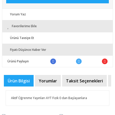
Yorum Yaz
Favorilerime Ekle
Ürünü Tavsiye Et
Fiyatı Düşünce Haber Ver
Ürünü Paylaşın
Ürün Bilgisi
Yorumlar
Taksit Seçenekleri
Ö
Aktif Öğrenme Yayınları AYT Fizik 0 dan Başlayanlara
Bu ürünün fiyat bilgisi, resim, ürün açıklamalarında ve