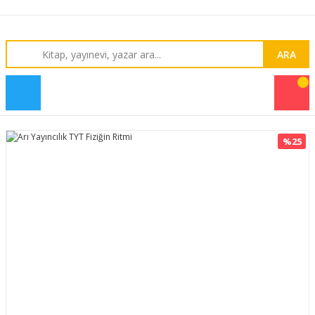
ARA
%25