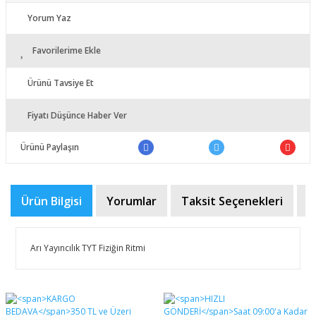
Yorum Yaz
Favorilerime Ekle
Ürünü Tavsiye Et
Fiyatı Düşünce Haber Ver
Ürünü Paylaşın
Ürün Bilgisi
Yorumlar
Taksit Seçenekleri
Ö
Arı Yayıncılık TYT Fiziğin Ritmi
Bu ürünün fiyat bilgisi, resim, ürün açıklamalarında ve
diğer konularda yetersiz gördüğünüz noktaları öneri
Bu ürüne ilk yorumu siz yapın!