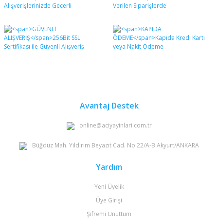
formunu kullanarak tarafımıza iletebilirsiniz.
Görüş ve önerileriniz için teşekkür ederiz.
Yorum Yaz
Ürün resmi kalitesiz, bozuk veya görüntülenemiyor.
Ürün açıklamasında eksik bilgiler bulunuyor.
Ürün bilgilerinde hatalar bulunuyor.
Ürün fiyatı diğer sitelerden daha pahalı.
Bu ürüne benzer farklı alternatifler olmalı.
Avantaj Destek
online@aciyayinlari.com.tr
Büğdüz Mah. Yıldırım Beyazıt Cad. No:22/A-B Akyurt/ANKARA
Gönder
Yardım
Yeni Üyelik
Üye Girişi
Şifremi Unuttum