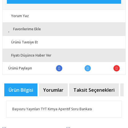
Yorum Yaz
Favorilerime Ekle
Ürünü Tavsiye Et
Fiyatı Düşünce Haber Ver
Ürünü Paylaşın
Ürün Bilgisi
Yorumlar
Taksit Seçenekleri
Ö
Başvuru Yayınları TYT Kimya Aperitif Soru Bankası
Bu ürünün fiyat bilgisi, resim, ürün açıklamalarında ve