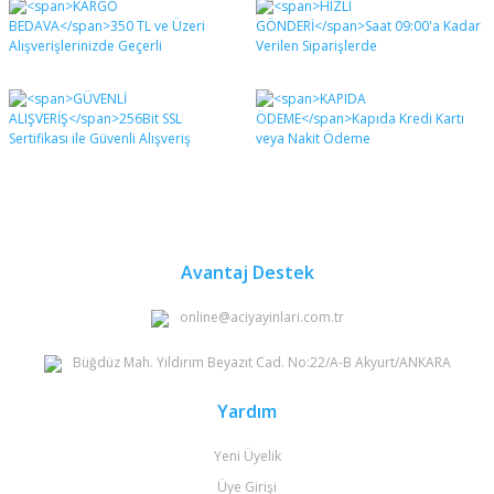
diğer konularda yetersiz gördüğünüz noktaları öneri
Bu ürüne ilk yorumu siz yapın!
formunu kullanarak tarafımıza iletebilirsiniz.
Görüş ve önerileriniz için teşekkür ederiz.
Yorum Yaz
Ürün resmi kalitesiz, bozuk veya görüntülenemiyor.
Ürün açıklamasında eksik bilgiler bulunuyor.
Ürün bilgilerinde hatalar bulunuyor.
Ürün fiyatı diğer sitelerden daha pahalı.
Bu ürüne benzer farklı alternatifler olmalı.
Avantaj Destek
online@aciyayinlari.com.tr
Büğdüz Mah. Yıldırım Beyazıt Cad. No:22/A-B Akyurt/ANKARA
Gönder
Yardım
Yeni Üyelik
Üye Girişi