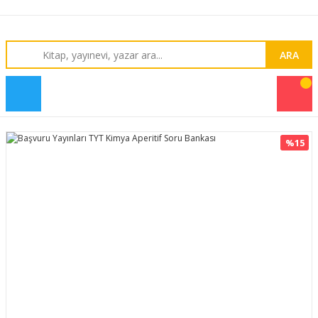
ARA
%15