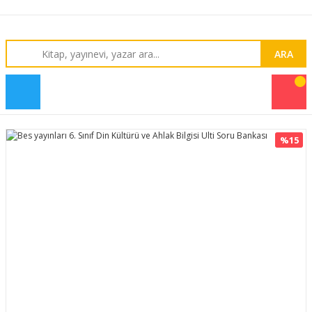
ARA
%15