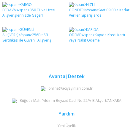
Bu ürünün fiyat bilgisi, resim, ürün açıklamalarında ve
diğer konularda yetersiz gördüğünüz noktaları öneri
Bu ürüne ilk yorumu siz yapın!
formunu kullanarak tarafımıza iletebilirsiniz.
Görüş ve önerileriniz için teşekkür ederiz.
Yorum Yaz
Ürün resmi kalitesiz, bozuk veya görüntülenemiyor.
Ürün açıklamasında eksik bilgiler bulunuyor.
Ürün bilgilerinde hatalar bulunuyor.
Ürün fiyatı diğer sitelerden daha pahalı.
Bu ürüne benzer farklı alternatifler olmalı.
Avantaj Destek
online@aciyayinlari.com.tr
Büğdüz Mah. Yıldırım Beyazıt Cad. No:22/A-B Akyurt/ANKARA
Gönder
Yardım
Yeni Üyelik