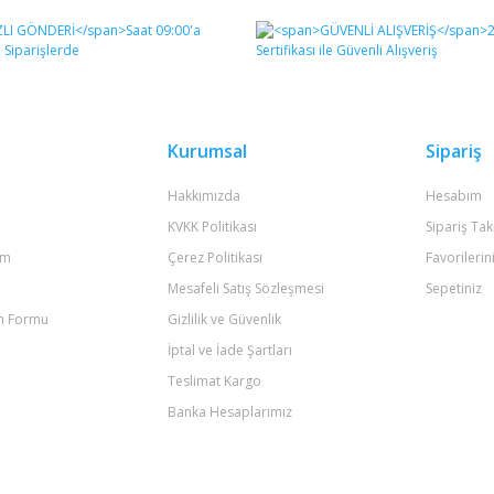
Bu ürüne ilk yorumu siz yapın!
Yorum Yaz
Kurumsal
Sipariş
Hakkımızda
Hesabım
KVKK Politikası
Sipariş Tak
um
Çerez Politikası
Favorilerin
Mesafeli Satış Sözleşmesi
Sepetiniz
im Formu
Gizlilik ve Güvenlik
Gönder
İptal ve İade Şartları
Teslimat Kargo
Banka Hesaplarımız