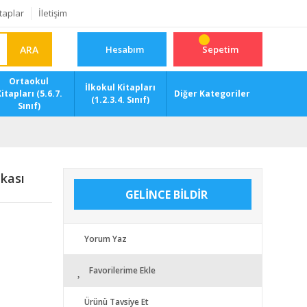
taplar
İletişim
ARA
Hesabım
Sepetim
Ortaokul
İlkokul Kitapları
itapları (5.6.7.
Diğer Kategoriler
(1.2.3.4. Sınıf)
Sınıf)
nkası
GELİNCE BİLDİR
Yorum Yaz
Favorilerime Ekle
Ürünü Tavsiye Et