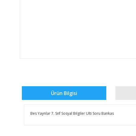
Ürün Bilgisi
Bes Yaynlar 7. Snf Sosyal Bilgiler Ulti Soru Bankas
Bu ürünün fiyat bilgisi, resim, ürün açıklamalarında ve 