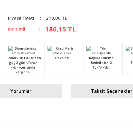
219,00 TL
Piyasa Fiyatı
186,15 TL
İndirimli
Yorumlar
Taksit Seçenekler
diğer konularda yetersiz gördüğünüz noktaları öneri formunu kullanarak tara