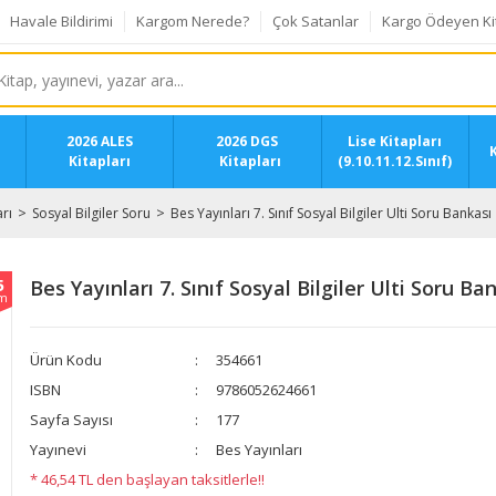
Havale Bildirimi
Kargom Nerede?
Çok Satanlar
Kargo Ödeyen Ki
2026 ALES
2026 DGS
Lise Kitapları
K
Kitapları
Kitapları
(9.10.11.12.Sınıf)
rı
Sosyal Bilgiler Soru
Bes Yayınları 7. Sınıf Sosyal Bilgiler Ulti Soru Bankası
5
Bes Yayınları 7. Sınıf Sosyal Bilgiler Ulti Soru Ba
im
Ürün Kodu
354661
ISBN
9786052624661
Sayfa Sayısı
177
Yayınevi
Bes Yayınları
* 46,54 TL den başlayan taksitlerle!!