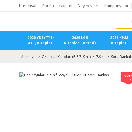
Kurumsal
Banka Hesapları
Yayınevleri
Kampanyalar
2026 YKS (TYT-
2026 LGS
2026 KPSS
AYT) Kitapları
Kitapları (8.Sınıf)
Kitapları
Anasayfa
Ortaokul Kitapları (5.6.7. Sınıf)
7.Sınıf
Soru Bankala
%1
indir