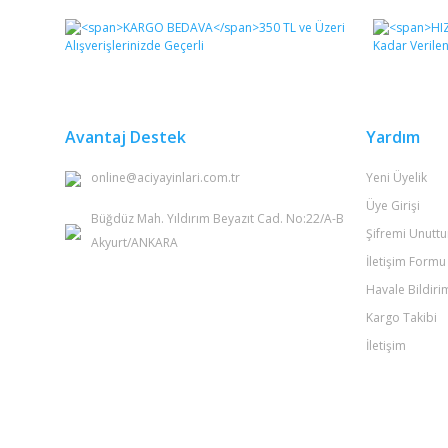
Görüş ve önerileriniz için teşekkür ederiz.
Ürün resmi kalitesiz, bozuk veya görüntülenemiyor.
Ürün açıklamasında eksik bilgiler bulunuyor.
Ürün bilgilerinde hatalar bulunuyor.
Avantaj Destek
Yardım
Ürün fiyatı diğer sitelerden daha pahalı.
online@aciyayinlari.com.tr
Yeni Üyelik
Bu ürüne benzer farklı alternatifler olmalı.
Üye Girişi
Büğdüz Mah. Yıldırım Beyazıt Cad. No:22/A-B
Şifremi Unutt
Akyurt/ANKARA
İletişim Formu
Havale Bildir
Kargo Takibi
İletişim