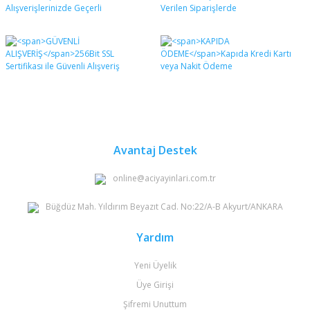
formunu kullanarak tarafımıza iletebilirsiniz.
Görüş ve önerileriniz için teşekkür ederiz.
Yorum Yaz
Ürün resmi kalitesiz, bozuk veya görüntülenemiyor.
Ürün açıklamasında eksik bilgiler bulunuyor.
Ürün bilgilerinde hatalar bulunuyor.
Ürün fiyatı diğer sitelerden daha pahalı.
Bu ürüne benzer farklı alternatifler olmalı.
Avantaj Destek
online@aciyayinlari.com.tr
Büğdüz Mah. Yıldırım Beyazıt Cad. No:22/A-B Akyurt/ANKARA
Gönder
Yardım
Yeni Üyelik
Üye Girişi
Şifremi Unuttum