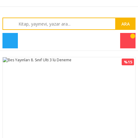
ARA
%15