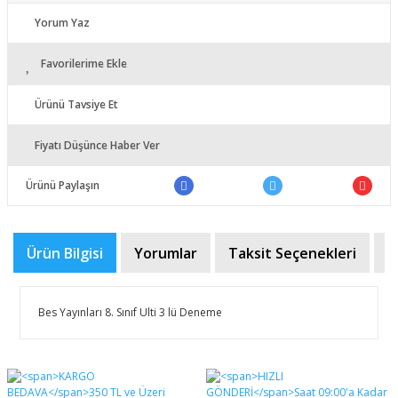
Yorum Yaz
Favorilerime Ekle
Ürünü Tavsiye Et
Fiyatı Düşünce Haber Ver
Ürünü Paylaşın
Ürün Bilgisi
Yorumlar
Taksit Seçenekleri
Ö
Bes Yayınları 8. Sınıf Ulti 3 lü Deneme
Bu ürünün fiyat bilgisi, resim, ürün açıklamalarında ve
diğer konularda yetersiz gördüğünüz noktaları öneri
Bu ürüne ilk yorumu siz yapın!