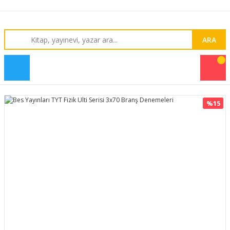
ARA
%15