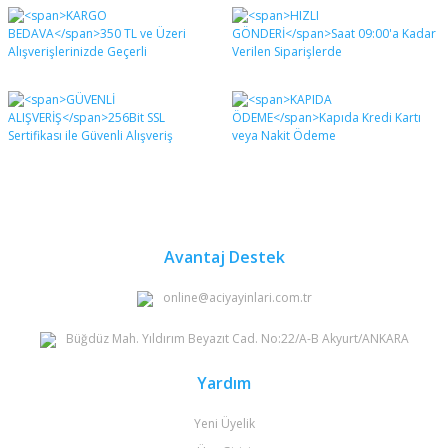
Bu ürünün fiyat bilgisi, resim, ürün açıklamalarında ve
diğer konularda yetersiz gördüğünüz noktaları öneri
Bu ürüne ilk yorumu siz yapın!
formunu kullanarak tarafımıza iletebilirsiniz.
Görüş ve önerileriniz için teşekkür ederiz.
Yorum Yaz
Ürün resmi kalitesiz, bozuk veya görüntülenemiyor.
Ürün açıklamasında eksik bilgiler bulunuyor.
Ürün bilgilerinde hatalar bulunuyor.
Ürün fiyatı diğer sitelerden daha pahalı.
Bu ürüne benzer farklı alternatifler olmalı.
Avantaj Destek
online@aciyayinlari.com.tr
Büğdüz Mah. Yıldırım Beyazıt Cad. No:22/A-B Akyurt/ANKARA
Gönder
Yardım
Yeni Üyelik