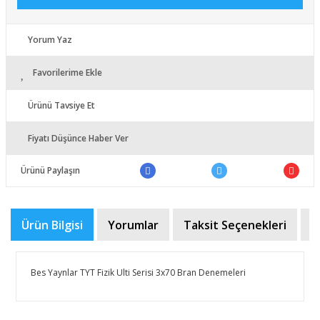
Yorum Yaz
Favorilerime Ekle
Ürünü Tavsiye Et
Fiyatı Düşünce Haber Ver
Ürünü Paylaşın
Ürün Bilgisi
Yorumlar
Taksit Seçenekleri
Ö
Bes Yaynlar TYT Fizik Ulti Serisi 3x70 Bran Denemeleri