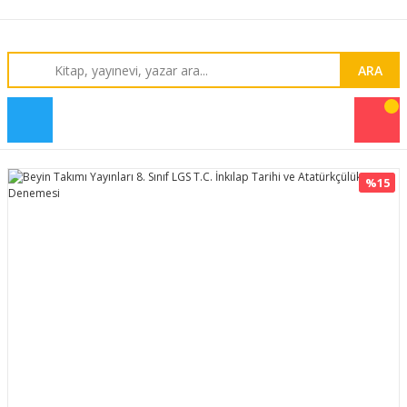
ARA
%15