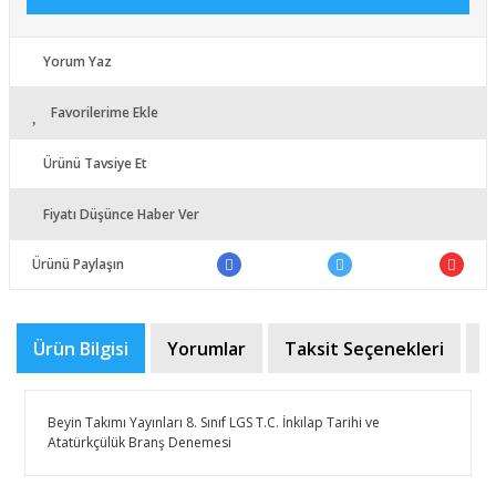
Yorum Yaz
Favorilerime Ekle
Ürünü Tavsiye Et
Fiyatı Düşünce Haber Ver
Ürünü Paylaşın
Ürün Bilgisi
Yorumlar
Taksit Seçenekleri
Ö
Beyin Takımı Yayınları 8. Sınıf LGS T.C. İnkılap Tarihi ve
Atatürkçülük Branş Denemesi