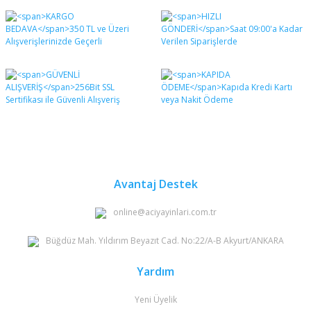
Bu ürünün fiyat bilgisi, resim, ürün açıklamalarında ve
diğer konularda yetersiz gördüğünüz noktaları öneri
Bu ürüne ilk yorumu siz yapın!
formunu kullanarak tarafımıza iletebilirsiniz.
Görüş ve önerileriniz için teşekkür ederiz.
Yorum Yaz
Ürün resmi kalitesiz, bozuk veya görüntülenemiyor.
Ürün açıklamasında eksik bilgiler bulunuyor.
Ürün bilgilerinde hatalar bulunuyor.
Ürün fiyatı diğer sitelerden daha pahalı.
Bu ürüne benzer farklı alternatifler olmalı.
Avantaj Destek
online@aciyayinlari.com.tr
Büğdüz Mah. Yıldırım Beyazıt Cad. No:22/A-B Akyurt/ANKARA
Gönder
Yardım
Yeni Üyelik