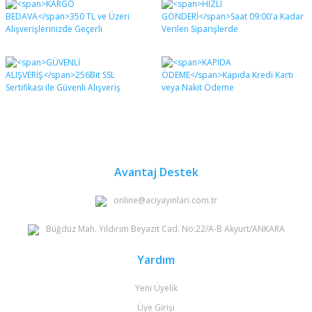
diğer konularda yetersiz gördüğünüz noktaları öneri
Bu ürüne ilk yorumu siz yapın!
formunu kullanarak tarafımıza iletebilirsiniz.
Görüş ve önerileriniz için teşekkür ederiz.
Yorum Yaz
Ürün resmi kalitesiz, bozuk veya görüntülenemiyor.
Ürün açıklamasında eksik bilgiler bulunuyor.
Ürün bilgilerinde hatalar bulunuyor.
Ürün fiyatı diğer sitelerden daha pahalı.
Bu ürüne benzer farklı alternatifler olmalı.
Avantaj Destek
online@aciyayinlari.com.tr
Büğdüz Mah. Yıldırım Beyazıt Cad. No:22/A-B Akyurt/ANKARA
Gönder
Yardım
Yeni Üyelik
Üye Girişi