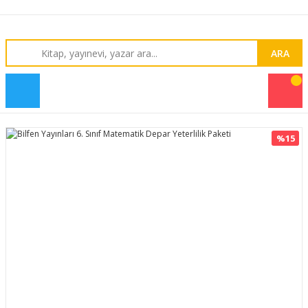
ARA
%15