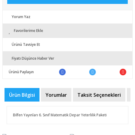
Yorum Yaz
Favorilerime Ekle
Ürünü Tavsiye Et
Fiyatı Düşünce Haber Ver
Ürünü Paylaşın
Ürün Bilgisi
Yorumlar
Taksit Seçenekleri
Ö
Bilfen Yayınları 6. Sınıf Matematik Depar Yeterlilik Paketi
Bu ürünün fiyat bilgisi, resim, ürün açıklamalarında ve