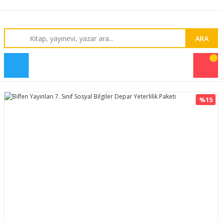
ARA
%15