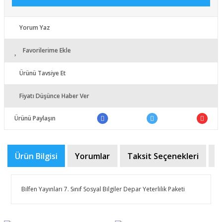
Yorum Yaz
Favorilerime Ekle
Ürünü Tavsiye Et
Fiyatı Düşünce Haber Ver
Ürünü Paylaşın
Ürün Bilgisi
Yorumlar
Taksit Seçenekleri
Ö
Bilfen Yayınları 7. Sınıf Sosyal Bilgiler Depar Yeterlilik Paketi
Bu ürünün fiyat bilgisi, resim, ürün açıklamalarında ve