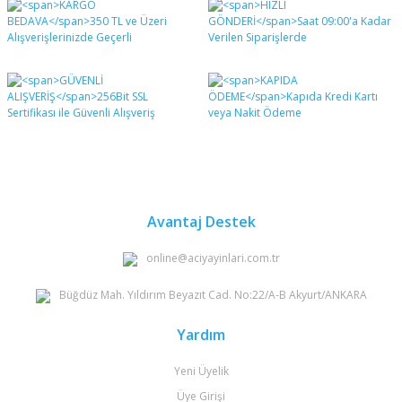
diğer konularda yetersiz gördüğünüz noktaları öneri
Bu ürüne ilk yorumu siz yapın!
formunu kullanarak tarafımıza iletebilirsiniz.
Görüş ve önerileriniz için teşekkür ederiz.
Yorum Yaz
Ürün resmi kalitesiz, bozuk veya görüntülenemiyor.
Ürün açıklamasında eksik bilgiler bulunuyor.
Ürün bilgilerinde hatalar bulunuyor.
Ürün fiyatı diğer sitelerden daha pahalı.
Bu ürüne benzer farklı alternatifler olmalı.
Avantaj Destek
online@aciyayinlari.com.tr
Büğdüz Mah. Yıldırım Beyazıt Cad. No:22/A-B Akyurt/ANKARA
Gönder
Yardım
Yeni Üyelik
Üye Girişi