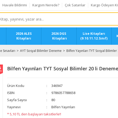
Havale Bildirimi
Kargom Nerede?
Çok Satanlar
Kargo Ödeyen Ki
2026 ALES
2026 DGS
Lise Kitapları
K
Kitapları
Kitapları
(9.10.11.12.Sınıf)
 Sınavları
AYT Sosyal Bilimler Deneme
Bilfen Yayınları TYT Sosyal Bilimler
5
Bilfen Yayınları TYT Sosyal Bilimler 20 li Deneme
im
Ürün Kodu
346947
ISBN
9786057788658
Sayfa Sayısı
80
Yayınevi
Bilfen Yayınları
* 5,10 TL den başlayan taksitlerle!!