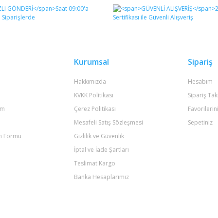
Bu ürüne ilk yorumu siz yapın!
Yorum Yaz
Kurumsal
Sipariş
Hakkımızda
Hesabım
KVKK Politikası
Sipariş Tak
um
Çerez Politikası
Favorilerin
Mesafeli Satış Sözleşmesi
Sepetiniz
im Formu
Gizlilik ve Güvenlik
Gönder
İptal ve İade Şartları
Teslimat Kargo
Banka Hesaplarımız