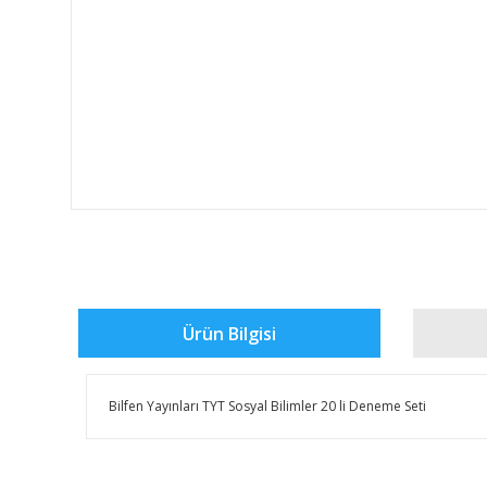
Ürün Bilgisi
Bilfen Yayınları TYT Sosyal Bilimler 20 li Deneme Seti
Bu ürünün fiyat bilgisi, resim, ürün açıklamalarında ve 