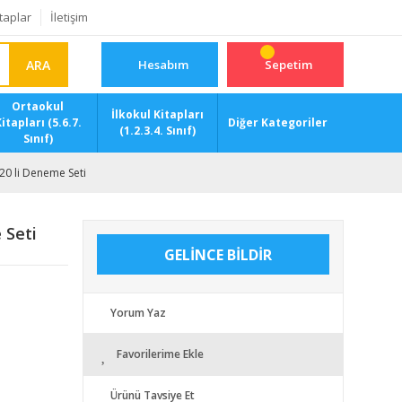
taplar
İletişim
ARA
Hesabım
Sepetim
Ortaokul
İlkokul Kitapları
itapları (5.6.7.
Diğer Kategoriler
(1.2.3.4. Sınıf)
Sınıf)
 20 li Deneme Seti
 Seti
GELİNCE BİLDİR
Yorum Yaz
Favorilerime Ekle
Ürünü Tavsiye Et