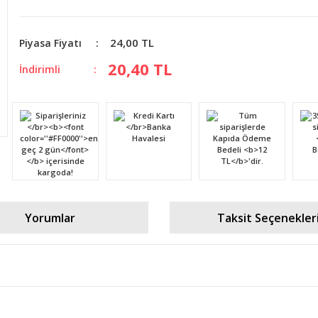
24,00 TL
Piyasa Fiyatı
20,40 TL
İndirimli
Yorumlar
Taksit Seçenekler
diğer konularda yetersiz gördüğünüz noktaları öneri formunu kullanarak tara