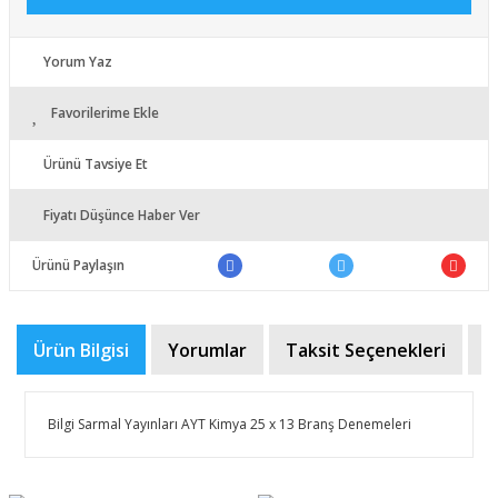
Yorum Yaz
Favorilerime Ekle
Ürünü Tavsiye Et
Fiyatı Düşünce Haber Ver
Ürünü Paylaşın
Ürün Bilgisi
Yorumlar
Taksit Seçenekleri
Ö
Bilgi Sarmal Yayınları AYT Kimya 25 x 13 Branş Denemeleri
Bu ürünün fiyat bilgisi, resim, ürün açıklamalarında ve