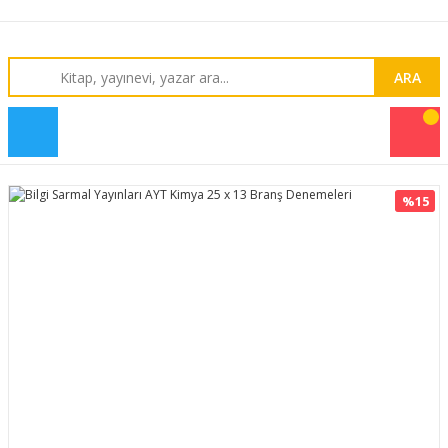
ARA
%15