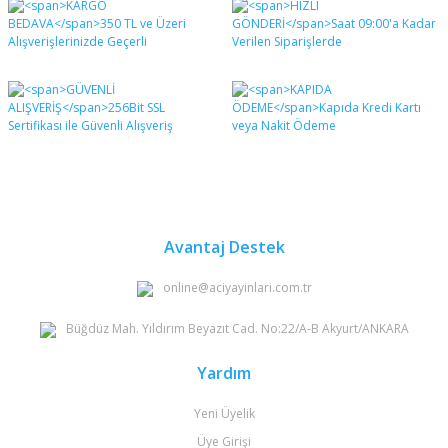
diğer konularda yetersiz gördüğünüz noktaları öneri
Bu ürüne ilk yorumu siz yapın!
formunu kullanarak tarafımıza iletebilirsiniz.
Görüş ve önerileriniz için teşekkür ederiz.
Yorum Yaz
Ürün resmi kalitesiz, bozuk veya görüntülenemiyor.
Ürün açıklamasında eksik bilgiler bulunuyor.
Ürün bilgilerinde hatalar bulunuyor.
Ürün fiyatı diğer sitelerden daha pahalı.
Bu ürüne benzer farklı alternatifler olmalı.
Avantaj Destek
online@aciyayinlari.com.tr
Büğdüz Mah. Yıldırım Beyazıt Cad. No:22/A-B Akyurt/ANKARA
Gönder
Yardım
Yeni Üyelik
Üye Girişi