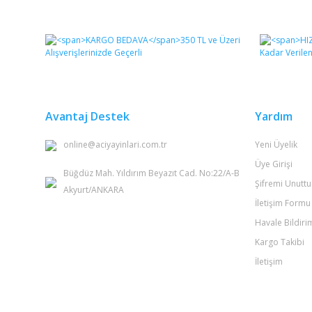
Bu ürünün fiyat bilgisi, resim, ürün açıklamalarında ve 
Görüş ve önerileriniz için teşekkür ederiz.
Ürün resmi kalitesiz, bozuk veya görüntülenemiyor.
Ürün açıklamasında eksik bilgiler bulunuyor.
Ürün bilgilerinde hatalar bulunuyor.
Avantaj Destek
Yardım
Ürün fiyatı diğer sitelerden daha pahalı.
online@aciyayinlari.com.tr
Yeni Üyelik
Bu ürüne benzer farklı alternatifler olmalı.
Üye Girişi
Büğdüz Mah. Yıldırım Beyazıt Cad. No:22/A-B
Şifremi Unutt
Akyurt/ANKARA
İletişim Formu
Havale Bildir
Kargo Takibi
İletişim