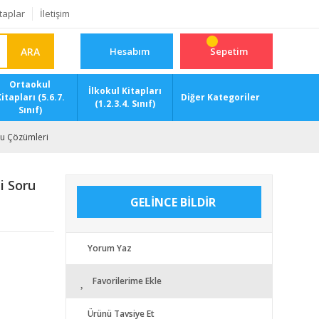
taplar
İletişim
ARA
Hesabım
Sepetim
Ortaokul
İlkokul Kitapları
itapları (5.6.7.
Diğer Kategoriler
(1.2.3.4. Sınıf)
Sınıf)
ru Çözümleri
i Soru
GELİNCE BİLDİR
Yorum Yaz
Favorilerime Ekle
Ürünü Tavsiye Et