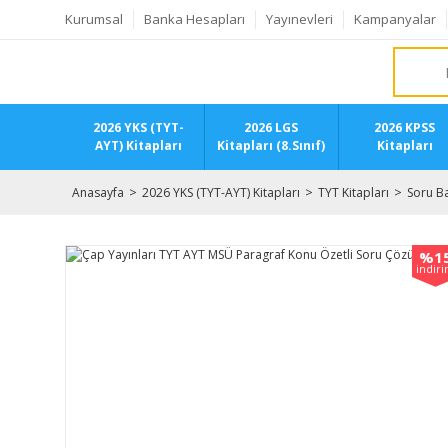
Kurumsal
Banka Hesapları
Yayınevleri
Kampanyalar
2026 YKS (TYT-
2026 LGS
2026 KPSS
AYT) Kitapları
Kitapları (8.Sınıf)
Kitapları
Anasayfa
2026 YKS (TYT-AYT) Kitapları
TYT Kitapları
Soru Ba
%1
indir