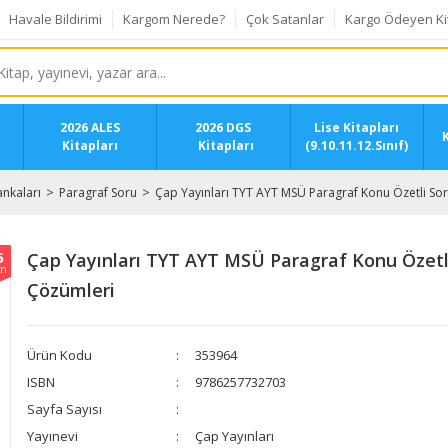
Havale Bildirimi
Kargom Nerede?
Çok Satanlar
Kargo Ödeyen Ki
2026 ALES
2026 DGS
Lise Kitapları
K
Kitapları
Kitapları
(9.10.11.12.Sınıf)
nkaları
Paragraf Soru
Çap Yayınları TYT AYT MSÜ Paragraf Konu Özetli So
5
Çap Yayınları TYT AYT MSÜ Paragraf Konu Özetl
im
Çözümleri
Ürün Kodu
353964
ISBN
9786257732703
Sayfa Sayısı
Yayınevi
Çap Yayınları