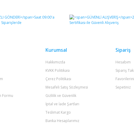
diğer konularda yetersiz gördüğünüz noktaları öneri formunu kullanarak tara
Bu ürüne ilk yorumu siz yapın!
Yorum Yaz
Kurumsal
Sipariş
Hakkımızda
Hesabım
KVKK Politikası
Sipariş Tak
um
Çerez Politikası
Favorilerin
Mesafeli Satış Sözleşmesi
Sepetiniz
im Formu
Gizlilik ve Güvenlik
Gönder
İptal ve İade Şartları
Teslimat Kargo
Banka Hesaplarımız