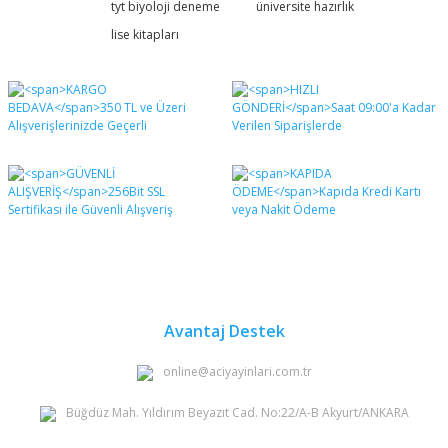
formunu kullanarak tarafımıza iletebilirsiniz.
tyt biyoloji deneme
üniversite hazırlık
Görüş ve önerileriniz için teşekkür ederiz.
lise kitapları
Yorum Yaz
Ürün resmi kalitesiz, bozuk veya görüntülenemiyor.
Ürün açıklamasında eksik bilgiler bulunuyor.
Ürün bilgilerinde hatalar bulunuyor.
Ürün fiyatı diğer sitelerden daha pahalı.
Bu ürüne benzer farklı alternatifler olmalı.
Gönder
Avantaj Destek
online@aciyayinlari.com.tr
Büğdüz Mah. Yıldırım Beyazıt Cad. No:22/A-B Akyurt/ANKARA