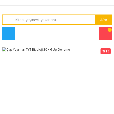
ARA
%15