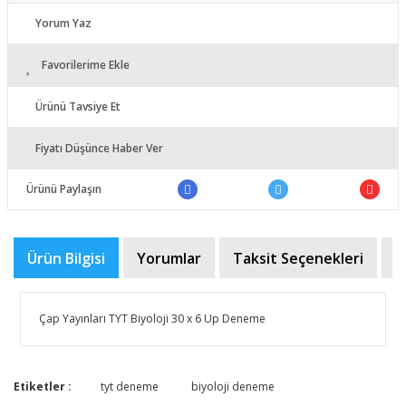
Yorum Yaz
Favorilerime Ekle
Ürünü Tavsiye Et
Fiyatı Düşünce Haber Ver
Ürünü Paylaşın
Ürün Bilgisi
Yorumlar
Taksit Seçenekleri
Ö
Çap Yayınları TYT Biyoloji 30 x 6 Up Deneme
Bu ürünün fiyat bilgisi, resim, ürün açıklamalarında ve
Etiketler :
tyt deneme
biyoloji deneme
diğer konularda yetersiz gördüğünüz noktaları öneri
Bu ürüne ilk yorumu siz yapın!