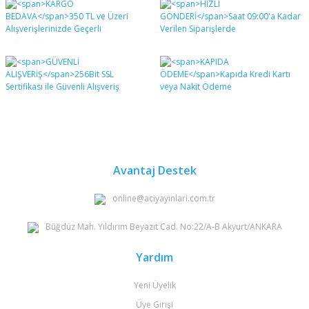
diğer konularda yetersiz gördüğünüz noktaları öneri
Bu ürüne ilk yorumu siz yapın!
formunu kullanarak tarafımıza iletebilirsiniz.
Görüş ve önerileriniz için teşekkür ederiz.
Yorum Yaz
Ürün resmi kalitesiz, bozuk veya görüntülenemiyor.
Ürün açıklamasında eksik bilgiler bulunuyor.
Ürün bilgilerinde hatalar bulunuyor.
Ürün fiyatı diğer sitelerden daha pahalı.
Bu ürüne benzer farklı alternatifler olmalı.
Avantaj Destek
online@aciyayinlari.com.tr
Büğdüz Mah. Yıldırım Beyazıt Cad. No:22/A-B Akyurt/ANKARA
Gönder
Yardım
Yeni Üyelik
Üye Girişi