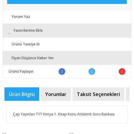
Yorum Yaz
Favorilerime Ekle
Ürünü Tavsiye Et
Fiyatı Düşünce Haber Ver
Ürünü Paylaşın
Ürün Bilgisi
Yorumlar
Taksit Seçenekleri
Ö
Çap Yayınları TYT Kimya 1. Kitap Konu Anlatımlı Soru Bankası
Bu ürünün fiyat bilgisi, resim, ürün açıklamalarında ve