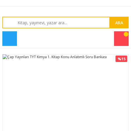
ARA
%15