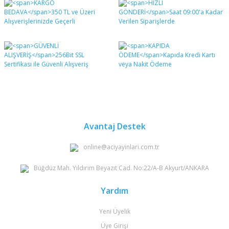
diğer konularda yetersiz gördüğünüz noktaları öneri
Bu ürüne ilk yorumu siz yapın!
formunu kullanarak tarafımıza iletebilirsiniz.
Görüş ve önerileriniz için teşekkür ederiz.
Yorum Yaz
Ürün resmi kalitesiz, bozuk veya görüntülenemiyor.
Ürün açıklamasında eksik bilgiler bulunuyor.
Ürün bilgilerinde hatalar bulunuyor.
Ürün fiyatı diğer sitelerden daha pahalı.
Bu ürüne benzer farklı alternatifler olmalı.
Avantaj Destek
online@aciyayinlari.com.tr
Büğdüz Mah. Yıldırım Beyazıt Cad. No:22/A-B Akyurt/ANKARA
Gönder
Yardım
Yeni Üyelik
Üye Girişi