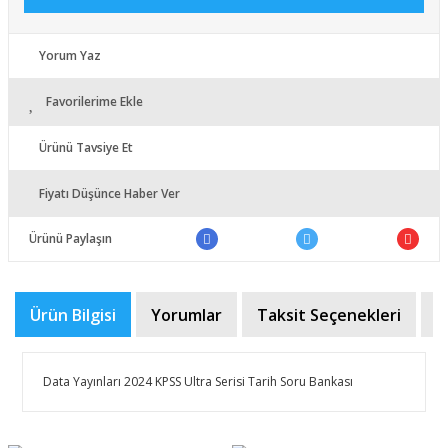
Yorum Yaz
Favorilerime Ekle
Ürünü Tavsiye Et
Fiyatı Düşünce Haber Ver
Ürünü Paylaşın
Ürün Bilgisi
Yorumlar
Taksit Seçenekleri
Ö
Data Yayınları 2024 KPSS Ultra Serisi Tarih Soru Bankası
Bu ürünün fiyat bilgisi, resim, ürün açıklamalarında ve