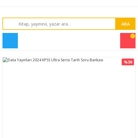
ARA
%30