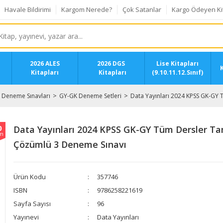
Havale Bildirimi
Kargom Nerede?
Çok Satanlar
Kargo Ödeyen Ki
2026 ALES
2026 DGS
Lise Kitapları
K
Kitapları
Kitapları
(9.10.11.12.Sınıf)
Deneme Sınavları
GY-GK Deneme Setleri
Data Yayınları 2024 KPSS GK-GY
0
Data Yayınları 2024 KPSS GK-GY Tüm Dersler T
im
Çözümlü 3 Deneme Sınavı
Ürün Kodu
357746
ISBN
9786258221619
Sayfa Sayısı
96
Yayınevi
Data Yayınları