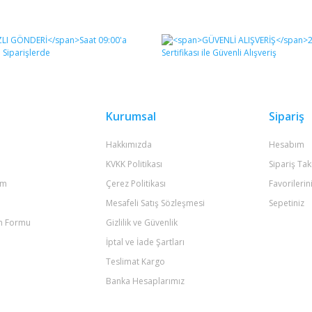
diğer konularda yetersiz gördüğünüz noktaları öneri formunu kullanarak tara
Bu ürüne ilk yorumu siz yapın!
Yorum Yaz
Kurumsal
Sipariş
Hakkımızda
Hesabım
KVKK Politikası
Sipariş Tak
um
Çerez Politikası
Favorilerin
Mesafeli Satış Sözleşmesi
Sepetiniz
im Formu
Gizlilik ve Güvenlik
Gönder
İptal ve İade Şartları
Teslimat Kargo
Banka Hesaplarımız