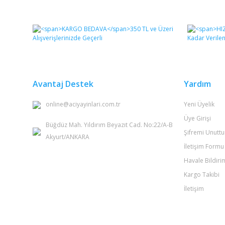
Bu ürünün fiyat bilgisi, resim, ürün açıklamalarında ve 
Görüş ve önerileriniz için teşekkür ederiz.
Ürün resmi kalitesiz, bozuk veya görüntülenemiyor.
Ürün açıklamasında eksik bilgiler bulunuyor.
Ürün bilgilerinde hatalar bulunuyor.
Avantaj Destek
Yardım
Ürün fiyatı diğer sitelerden daha pahalı.
online@aciyayinlari.com.tr
Yeni Üyelik
Bu ürüne benzer farklı alternatifler olmalı.
Üye Girişi
Büğdüz Mah. Yıldırım Beyazıt Cad. No:22/A-B
Şifremi Unutt
Akyurt/ANKARA
İletişim Formu
Havale Bildir
Kargo Takibi
İletişim