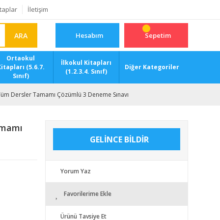
taplar
İletişim
ARA
Hesabım
Sepetim
Ortaokul
İlkokul Kitapları
itapları (5.6.7.
Diğer Kategoriler
(1.2.3.4. Sınıf)
Sınıf)
 Tüm Dersler Tamamı Çözümlü 3 Deneme Sınavı
amamı
GELİNCE BİLDİR
Yorum Yaz
Favorilerime Ekle
Ürünü Tavsiye Et