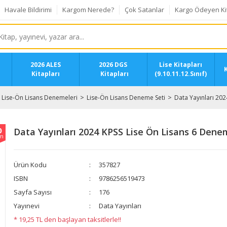
Havale Bildirimi
Kargom Nerede?
Çok Satanlar
Kargo Ödeyen Ki
2026 ALES
2026 DGS
Lise Kitapları
K
Kitapları
Kitapları
(9.10.11.12.Sınıf)
Lise-Ön Lisans Denemeleri
Lise-Ön Lisans Deneme Seti
Data Yayınları 20
0
Data Yayınları 2024 KPSS Lise Ön Lisans 6 Den
im
Ürün Kodu
357827
ISBN
9786256519473
Sayfa Sayısı
176
Yayınevi
Data Yayınları
* 19,25 TL den başlayan taksitlerle!!