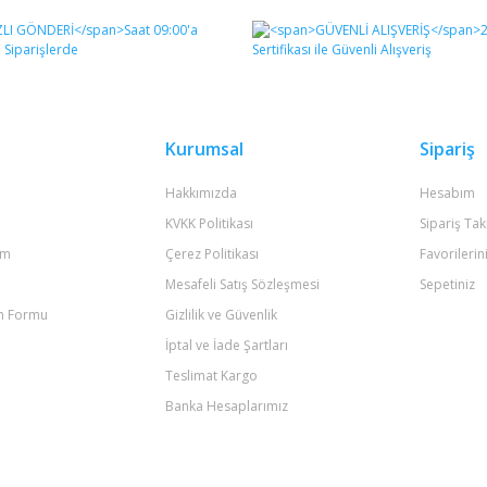
Bu ürüne ilk yorumu siz yapın!
Yorum Yaz
Kurumsal
Sipariş
Hakkımızda
Hesabım
KVKK Politikası
Sipariş Tak
um
Çerez Politikası
Favorilerin
Mesafeli Satış Sözleşmesi
Sepetiniz
im Formu
Gizlilik ve Güvenlik
Gönder
İptal ve İade Şartları
Teslimat Kargo
Banka Hesaplarımız