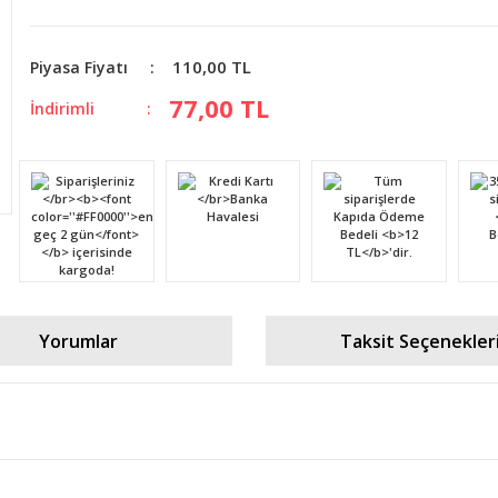
110,00 TL
Piyasa Fiyatı
77,00 TL
İndirimli
Yorumlar
Taksit Seçenekler
diğer konularda yetersiz gördüğünüz noktaları öneri formunu kullanarak tara