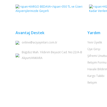
Görüş ve önerileriniz için teşekkür ederiz.
Ürün resmi kalitesiz, bozuk veya görüntülenemiyor.
Ürün açıklamasında eksik bilgiler bulunuyor.
Ürün bilgilerinde hatalar bulunuyor.
Avantaj Destek
Yardım
Ürün fiyatı diğer sitelerden daha pahalı.
online@aciyayinlari.com.tr
Yeni Üyelik
Bu ürüne benzer farklı alternatifler olmalı.
Üye Girişi
Büğdüz Mah. Yıldırım Beyazıt Cad. No:22/A-B
Şifremi Unutt
Akyurt/ANKARA
İletişim Formu
Havale Bildir
Kargo Takibi
İletişim