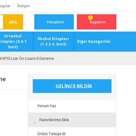
taplar
İletişim
ARA
Hesabım
Sepetim
Ortaokul
İlkokul Kitapları
itapları (5.6.7.
Diğer Kategoriler
(1.2.3.4. Sınıf)
Sınıf)
24 KPSS Lise Ön Lisans 6 Deneme
eme
GELİNCE BİLDİR
Yorum Yaz
Favorilerime Ekle
Ürünü Tavsiye Et