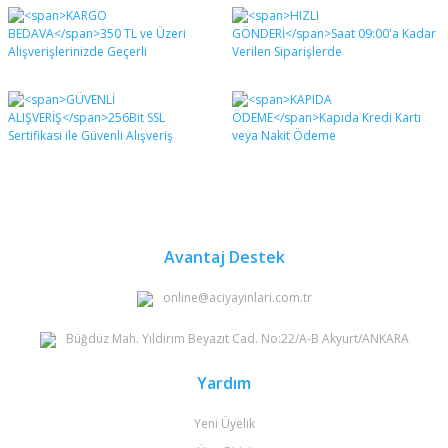
Bu ürünün fiyat bilgisi, resim, ürün açıklamalarında ve
diğer konularda yetersiz gördüğünüz noktaları öneri
Bu ürüne ilk yorumu siz yapın!
formunu kullanarak tarafımıza iletebilirsiniz.
Görüş ve önerileriniz için teşekkür ederiz.
Yorum Yaz
Ürün resmi kalitesiz, bozuk veya görüntülenemiyor.
Ürün açıklamasında eksik bilgiler bulunuyor.
Ürün bilgilerinde hatalar bulunuyor.
Ürün fiyatı diğer sitelerden daha pahalı.
Bu ürüne benzer farklı alternatifler olmalı.
Avantaj Destek
online@aciyayinlari.com.tr
Büğdüz Mah. Yıldırım Beyazıt Cad. No:22/A-B Akyurt/ANKARA
Gönder
Yardım
Yeni Üyelik