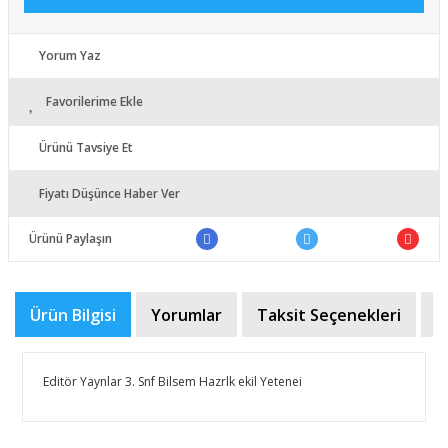
Yorum Yaz
Favorilerime Ekle
Ürünü Tavsiye Et
Fiyatı Düşünce Haber Ver
Ürünü Paylaşın
Ürün Bilgisi
Yorumlar
Taksit Seçenekleri
Ö
Editör Yaynlar 3. Snf Bilsem Hazrlk ekil Yetenei