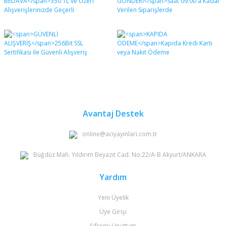
Bu ürüne ilk yorumu siz yapın!
formunu kullanarak tarafımıza iletebilirsiniz.
Görüş ve önerileriniz için teşekkür ederiz.
Yorum Yaz
Ürün resmi kalitesiz, bozuk veya görüntülenemiyor.
Ürün açıklamasında eksik bilgiler bulunuyor.
Ürün bilgilerinde hatalar bulunuyor.
Ürün fiyatı diğer sitelerden daha pahalı.
Bu ürüne benzer farklı alternatifler olmalı.
Avantaj Destek
online@aciyayinlari.com.tr
Büğdüz Mah. Yıldırım Beyazıt Cad. No:22/A-B Akyurt/ANKARA
Gönder
Yardım
Yeni Üyelik
Üye Girişi
Şifremi Unuttum