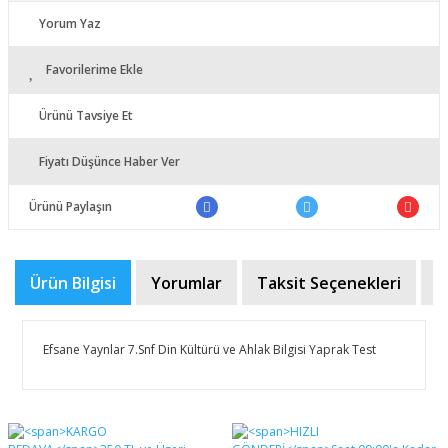
Yorum Yaz
Favorilerime Ekle
Ürünü Tavsiye Et
Fiyatı Düşünce Haber Ver
Ürünü Paylaşın
Ürün Bilgisi
Yorumlar
Taksit Seçenekleri
Ö
Efsane Yaynlar 7.Snf Din Kültürü ve Ahlak Bilgisi Yaprak Test
Bu ürünün fiyat bilgisi, resim, ürün açıklamalarında ve
diğer konularda yetersiz gördüğünüz noktaları öneri