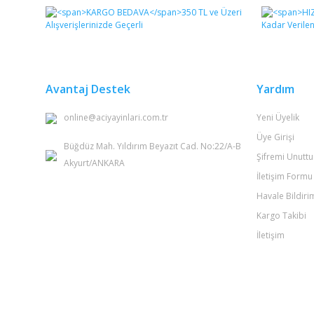
Görüş ve önerileriniz için teşekkür ederiz.
Ürün resmi kalitesiz, bozuk veya görüntülenemiyor.
Ürün açıklamasında eksik bilgiler bulunuyor.
Ürün bilgilerinde hatalar bulunuyor.
Avantaj Destek
Yardım
Ürün fiyatı diğer sitelerden daha pahalı.
online@aciyayinlari.com.tr
Yeni Üyelik
Bu ürüne benzer farklı alternatifler olmalı.
Üye Girişi
Büğdüz Mah. Yıldırım Beyazıt Cad. No:22/A-B
Şifremi Unutt
Akyurt/ANKARA
İletişim Formu
Havale Bildir
Kargo Takibi
İletişim