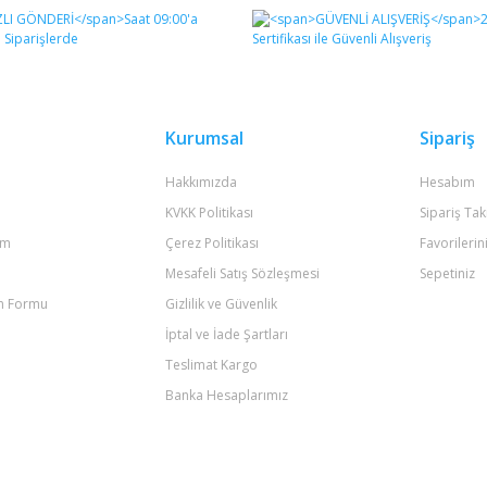
Bu ürüne ilk yorumu siz yapın!
Yorum Yaz
Kurumsal
Sipariş
Hakkımızda
Hesabım
KVKK Politikası
Sipariş Tak
um
Çerez Politikası
Favorilerin
Mesafeli Satış Sözleşmesi
Sepetiniz
im Formu
Gizlilik ve Güvenlik
Gönder
İptal ve İade Şartları
Teslimat Kargo
Banka Hesaplarımız