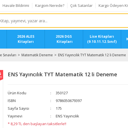
Havale Bildirimi
Kargom Nerede?
Çok Satanlar
Kargo Ödeyen Ki
2026 ALES
2026 DGS
Lise Kitapları
K
Kitapları
Kitapları
(9.10.11.12.Sınıf)
 Sınavları
Matematik Deneme
ENS Yayıncılık TYT Matematik 12 li Deneme
5
ENS Yayıncılık TYT Matematik 12 li Deneme
im
Ürün Kodu
350127
ISBN
9786050679397
Sayfa Sayısı
175
Yayınevi
ENS Yayıncılık
* 8,29 TL den başlayan taksitlerle!!