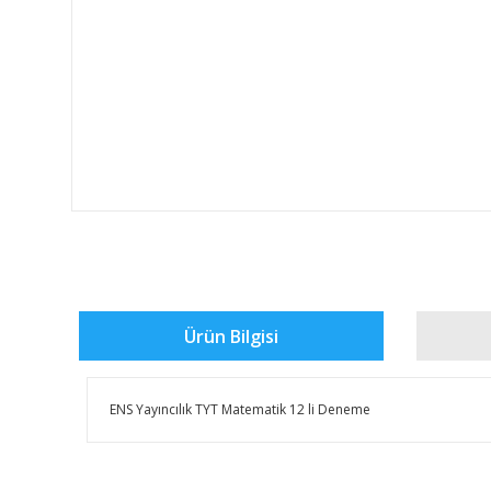
Ürün Bilgisi
ENS Yayıncılık TYT Matematik 12 li Deneme
Bu ürünün fiyat bilgisi, resim, ürün açıklamalarında ve 