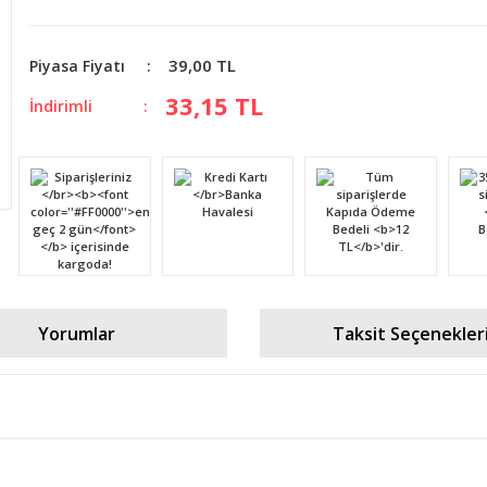
39,00 TL
Piyasa Fiyatı
33,15 TL
İndirimli
Yorumlar
Taksit Seçenekler
diğer konularda yetersiz gördüğünüz noktaları öneri formunu kullanarak tara