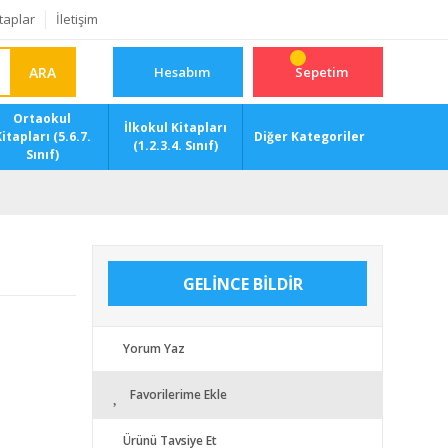
taplar
İletişim
ARA
Hesabım
Sepetim
Ortaokul
İlkokul Kitapları
itapları (5.6.7.
Diğer Kategoriler
(1.2.3.4. Sınıf)
Sınıf)
GELİNCE BİLDİR
Yorum Yaz
Favorilerime Ekle
Ürünü Tavsiye Et