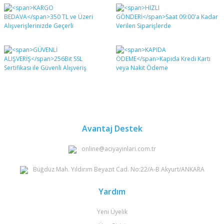
Bu ürünün fiyat bilgisi, resim, ürün açıklamalarında ve
diğer konularda yetersiz gördüğünüz noktaları öneri
Bu ürüne ilk yorumu siz yapın!
formunu kullanarak tarafımıza iletebilirsiniz.
Görüş ve önerileriniz için teşekkür ederiz.
Yorum Yaz
Ürün resmi kalitesiz, bozuk veya görüntülenemiyor.
Ürün açıklamasında eksik bilgiler bulunuyor.
Ürün bilgilerinde hatalar bulunuyor.
Ürün fiyatı diğer sitelerden daha pahalı.
Bu ürüne benzer farklı alternatifler olmalı.
Avantaj Destek
online@aciyayinlari.com.tr
Büğdüz Mah. Yıldırım Beyazıt Cad. No:22/A-B Akyurt/ANKARA
Gönder
Yardım
Yeni Üyelik