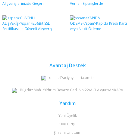
formunu kullanarak tarafımıza iletebilirsiniz.
Görüş ve önerileriniz için teşekkür ederiz.
Yorum Yaz
Ürün resmi kalitesiz, bozuk veya görüntülenemiyor.
Ürün açıklamasında eksik bilgiler bulunuyor.
Ürün bilgilerinde hatalar bulunuyor.
Ürün fiyatı diğer sitelerden daha pahalı.
Bu ürüne benzer farklı alternatifler olmalı.
Avantaj Destek
online@aciyayinlari.com.tr
Büğdüz Mah. Yıldırım Beyazıt Cad. No:22/A-B Akyurt/ANKARA
Gönder
Yardım
Yeni Üyelik
Üye Girişi
Şifremi Unuttum