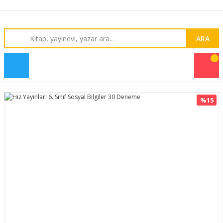
ARA
%15