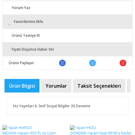
Yorum Yaz
Favorilerime Ekle
Ürünü Tavsiye Et
Fiyatı Düşünce Haber Ver
Ürünü Paylaşın
Ürün Bilgisi
Yorumlar
Taksit Seçenekleri
Ö
Hız Yayınları 6. Sınıf Sosyal Bilgiler 30 Deneme
Bu ürünün fiyat bilgisi, resim, ürün açıklamalarında ve
diğer konularda yetersiz gördüğünüz noktaları öneri
Bu ürüne ilk yorumu siz yapın!