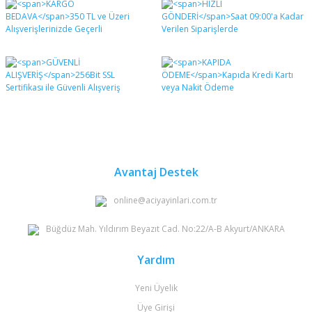
diğer konularda yetersiz gördüğünüz noktaları öneri
Bu ürüne ilk yorumu siz yapın!
formunu kullanarak tarafımıza iletebilirsiniz.
Görüş ve önerileriniz için teşekkür ederiz.
Yorum Yaz
Ürün resmi kalitesiz, bozuk veya görüntülenemiyor.
Ürün açıklamasında eksik bilgiler bulunuyor.
Ürün bilgilerinde hatalar bulunuyor.
Ürün fiyatı diğer sitelerden daha pahalı.
Bu ürüne benzer farklı alternatifler olmalı.
Avantaj Destek
online@aciyayinlari.com.tr
Büğdüz Mah. Yıldırım Beyazıt Cad. No:22/A-B Akyurt/ANKARA
Gönder
Yardım
Yeni Üyelik
Üye Girişi