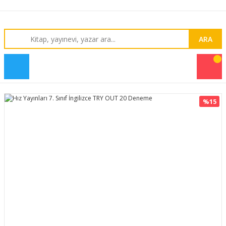
ARA
%15