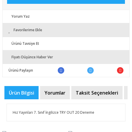
Yorum Yaz
Favorilerime Ekle
Ürünü Tavsiye Et
Fiyatı Düşünce Haber Ver
Ürünü Paylaşın
Ürün Bilgisi
Yorumlar
Taksit Seçenekleri
Ö
Hız Yayınları 7. Sınıf İngilizce TRY OUT 20 Deneme
Bu ürünün fiyat bilgisi, resim, ürün açıklamalarında ve